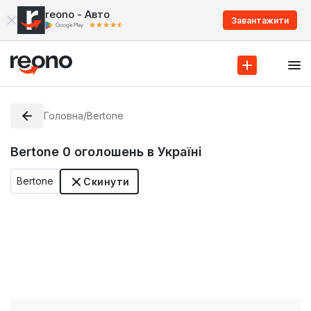
reono - Авто
Завантажити
Головна
/
Bertone
Bertone
0
оголошень в Україні
Bertone
Скинути