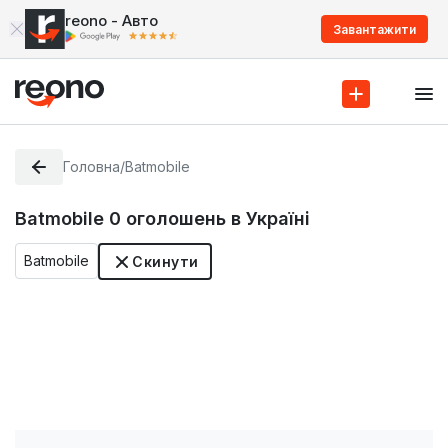
reono - Авто
Завантажити
Головна
/
Batmobile
Batmobile
0
оголошень в Україні
Batmobile
Скинути