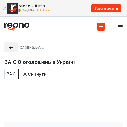
reono - Авто
Завантажити
Головна
/
BAIC
BAIC
0
оголошень в Україні
BAIC
Скинути