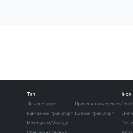
Тип
Інфо
Легкове авто
Причепи та аксесуари
Про 
Вантажний транспорт
Водний транспорт
Допо
Мотоцикли/Мопеди
Пошу
Спеціальна техніка
Авто