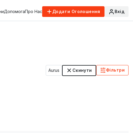
ни
Допомога
Про Нас
Додати Оголошення
Вхід
Фільтри
Aurus
Скинути