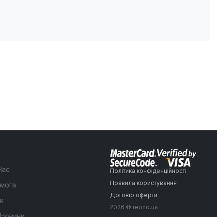
Нас
Політика конфіденційності
Правила користування
мога
Договір оферти
к
2026 © reono.ua
 Новини