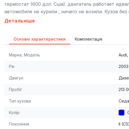
термостат (600 дол. Сша). двигатель работает идеал
автомобиле не курили , ничего не возили. Кузов бе
родные. По автомобилю ничего делать не нужно.
Детальніше
Основні характеристики
Комплектація
Марка, Модель
Audi,
Рік
2003
Двигун
Дизе
Пробіг
213 
Тип кузова
Сед
Колір
Покоління
II (C