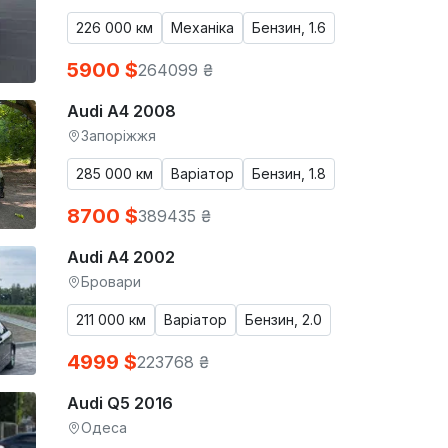
226 000 км
Механіка
Бензин, 1.6
5900 $
264099 ₴
Audi A4 2008
Запоріжжя
285 000 км
Варіатор
Бензин, 1.8
8700 $
389435 ₴
Audi A4 2002
Бровари
211 000 км
Варіатор
Бензин, 2.0
4999 $
223768 ₴
Audi Q5 2016
Одеса