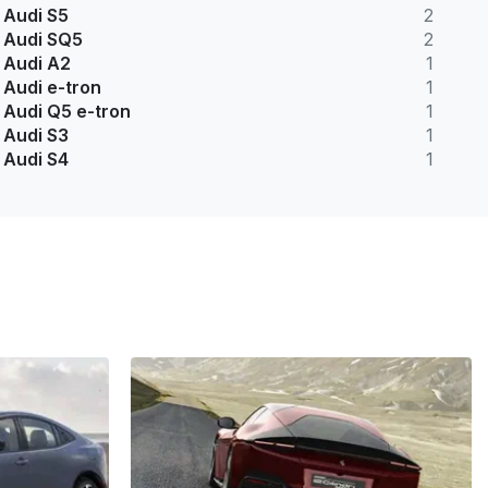
Audi S5
2
Audi SQ5
2
Audi A2
1
Audi e-tron
1
Audi Q5 e-tron
1
Audi S3
1
Audi S4
1