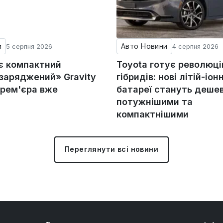
и
Авто Новини
5 серпня 2026
4 серпня 2026
ує компактний
Toyota готує революц
«заряджений» Gravity
гібридів: нові літій-іонн
прем'єра вже
батареї стануть деше
потужнішими та
компактнішими
Переглянути всі новини