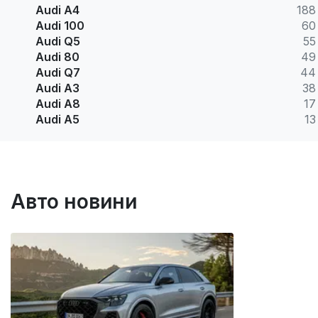
Audi A4
188
Audi 100
60
Audi Q5
55
Audi 80
49
Audi Q7
44
Audi A3
38
Audi A8
17
Audi A5
13
Авто новини