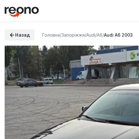
Назад
Головна
/
Запоріжжя
/
Audi
/
A6
/
Audi A6 2003