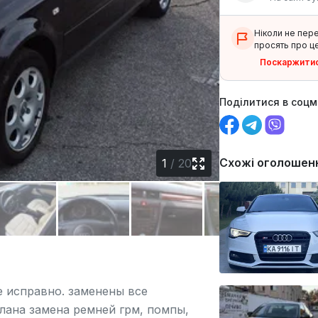
Ніколи не пер
просять про це
Поскаржити
Поділитися в соц
Схожі оголошен
1
/
20
е исправно. заменены все
елана замена ремней грм, помпы,