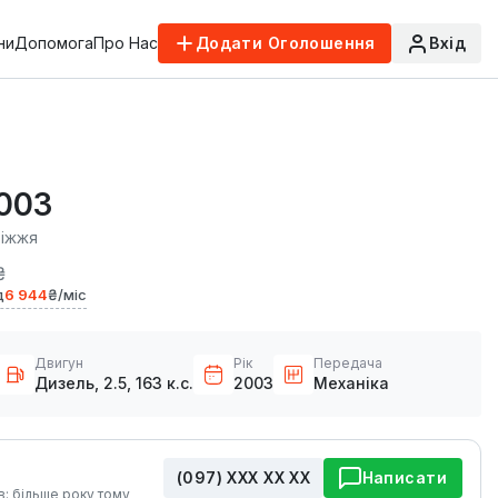
ни
Допомога
Про Нас
Додати Оголошення
Вхід
2003
ріжжя
₴
д
6 944
₴/міс
Двигун
Рік
Передача
Дизель, 2.5, 163 к.с.
2003
Механіка
(097) ХХХ ХХ ХХ
Написати
в: більше року тому