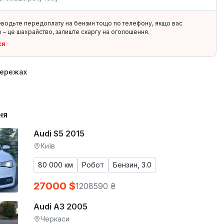
еводьте передоплату на бензин тощо по телефону, якщо вас
 – це шахрайство, залиште скаргу на оголошення.
ся
мережах
ня
Audi S5 2015
Київ
80 000 км
Робот
Бензин, 3.0
27000 $
1208590 ₴
Audi A3 2005
Черкаси