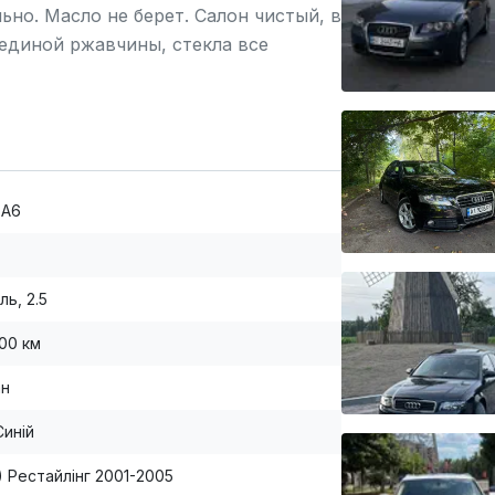
ьно. Масло не берет. Салон чистый, в
з единой ржавчины, стекла все
 A6
ль, 2.5
000 км
ан
Синій
5) Рестайлінг 2001-2005