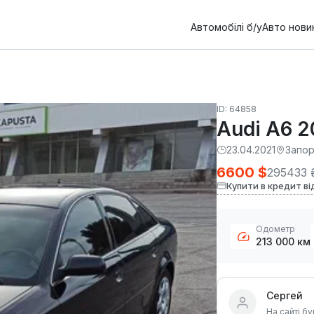
Автомобілі б/у
Авто нови
ID: 64858
Audi A6 
23.04.2021
Запо
6600 $
295433 
Купити в кредит ві
Одометр
213 000 км
Сергей
На сайті бу