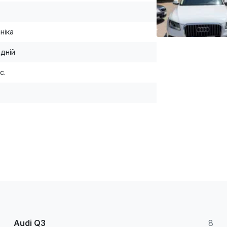
ніка
дній
с.
Audi Q3
8