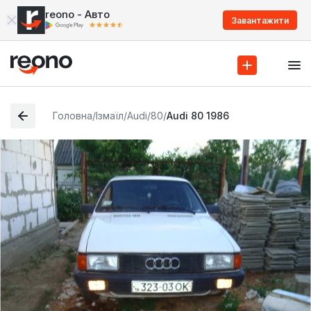
reono - Авто
Завантажити
Головна
/
Ізмаїл
/
Audi
/
80
/
Audi 80 1986