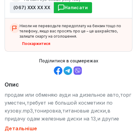
(067) ХХХ ХХ ХХ
Написати
Ніколи не переводьте передоплату на бензин тощо по
телефону, якщо вас просять про це – це шахрайство,
залиште скаргу на оголошення.
Поскаржитися
Поділитися в соцмережах
Опис
продам или обменяю ауди на дизельное авто,торг
уместен,требует не большой косметики по
кузову.mp3,тонировка,титановые диски,в
придачу одам железные диски на 13,и другие
запчасти,возможно востоновления газового
Детальніше
оборудование.