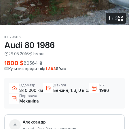
1
/
9
ID: 29606
Audi 80 1986
28.05.2016
Ізмаїл
1800 $
80564 ₴
Купити в кредит від
1 893
₴/міс
Одометр
Двигун
Рік
340 000 км
Бензин, 1.6, 0 к.с.
1986
Передача
Механіка
Александр
На сайті був: більше року тому