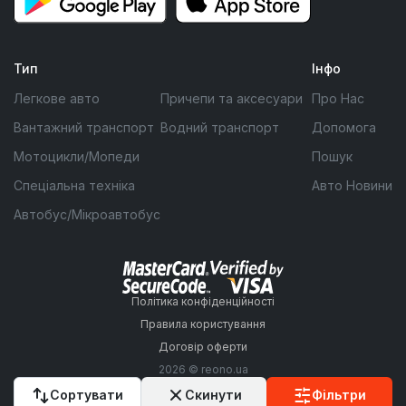
Тип
Інфо
Легкове авто
Причепи та аксесуари
Про Нас
Вантажний транспорт
Водний транспорт
Допомога
Мотоцикли/Мопеди
Пошук
Спеціальна техніка
Авто Новини
Автобус/Мікроавтобус
Політика конфіденційності
Правила користування
Договір оферти
2026 © reono.ua
Сортувати
Скинути
Фільтри