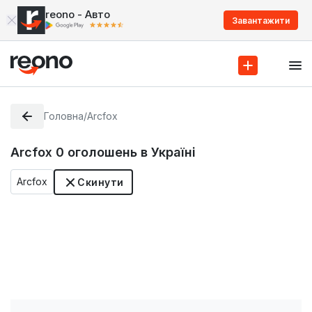
reono - Авто
Завантажити
Головна
/
Arcfox
Arcfox
0
оголошень в Україні
Arcfox
Скинути