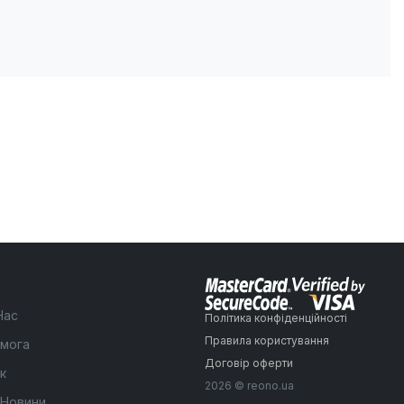
Нас
Політика конфіденційності
Правила користування
мога
Договір оферти
к
2026 © reono.ua
 Новини