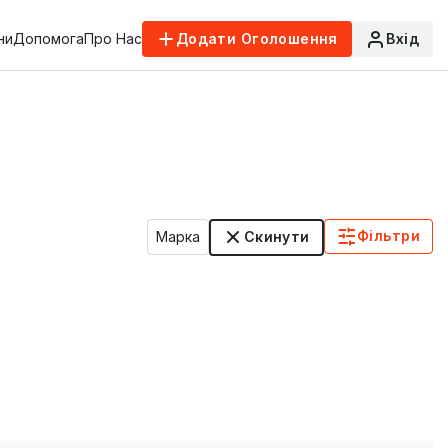
ни
Допомога
Про Нас
Додати Оголошення
Вхід
Фільтри
Марка
Скинути