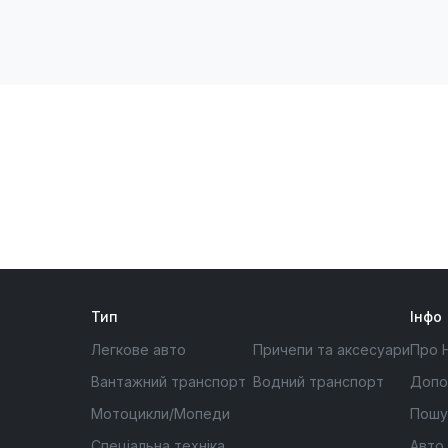
Тип
Інфо
Легкове авто
Причепи та аксесуари
Про 
Вантажний транспорт
Водний транспорт
Допо
Мотоцикли/Мопеди
Пошу
Спеціальна техніка
Авто