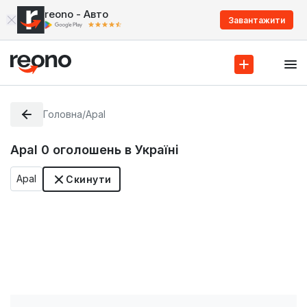
reono - Авто
Завантажити
Головна
/
Apal
Apal
0
оголошень в Україні
Apal
Скинути