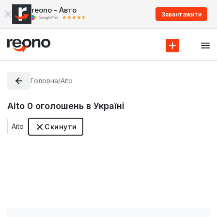
reono - Авто
Завантажити
Головна
/
Aito
Aito
0
оголошень в Україні
Aito
Скинути