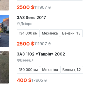
2500 $
111907 ₴
ЗАЗ Sens 2017
Дніпро
134 000 км
Механіка
Бензин, 1.3
2500 $
111907 ₴
ЗАЗ 1102 «Таврія» 2002
Вінниця
180 000 км
Механіка
Бензин, 1.2
400 $
17905 ₴