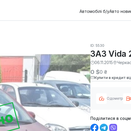
Автомобілі б/у
Авто нови
ID: 5530
ЗАЗ Vida 
06.11.2015
Черка
0 $
0 ₴
Купити в кредит ві
Одометр
но
Поділитися в соц