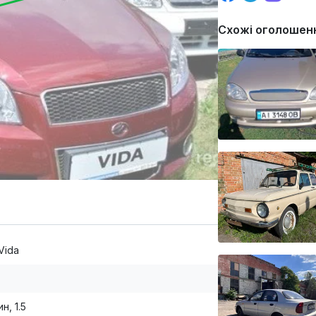
Схожі оголошен
Vida
н, 1.5