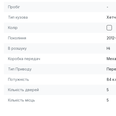
Пробіг
-
Тип кузова
Хетч
Колір
Покоління
2012
В розшуку
Ні
Коробка передач
Меха
Тип Приводу
Пере
Потужність
84 к.
Кількість дверей
5
Кількість місць
5