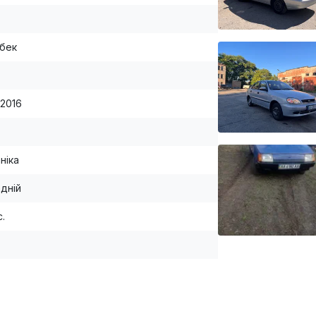
бек
-2016
ніка
дній
с.