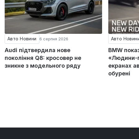
Авто Новини
Авто Новин
6 серпня 2026
Audi підтвердила нове
BMW пока
покоління Q8: кросовер не
«Людини-п
зникне з модельного ряду
екранах а
обурені