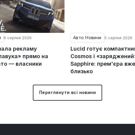
и
Авто Новини
6 серпня 2026
5 серпня 2026
зала рекламу
Lucid готує компактни
авука» прямо на
Cosmos і «заряджений»
вто — власники
Sapphire: прем'єра вж
близько
Переглянути всі новини