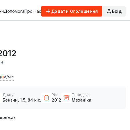
ни
Допомога
Про Нас
Додати Оголошення
Вхід
2012
си
д
0
₴/міс
Двигун
Рік
Передача
Бензин, 1.5, 84 к.с.
2012
Механіка
мережах