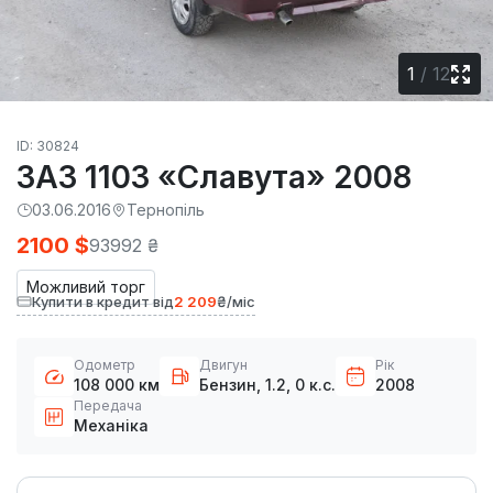
1
/
12
ID: 30824
ЗАЗ 1103 «Славута» 2008
03.06.2016
Тернопіль
2100 $
93992 ₴
Можливий торг
Купити в кредит від
2 209
₴/міс
Одометр
Двигун
Рік
108 000 км
Бензин, 1.2, 0 к.с.
2008
Передача
Механіка