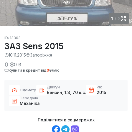
1
/
2
ID: 13303
ЗАЗ Sens 2015
10.11.2015
Запоріжжя
0 $
0 ₴
Купити в кредит від
0
₴/міс
Двигун
Рік
Одометр
Бензин, 1.3, 70 к.с.
2015
Передача
Механіка
Поділитися в соцмережах