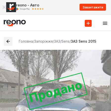
reono - Авто
Завантажити
Головна
/
Запоріжжя
/
ЗАЗ
/
Sens
/
ЗАЗ Sens 2015
Продано