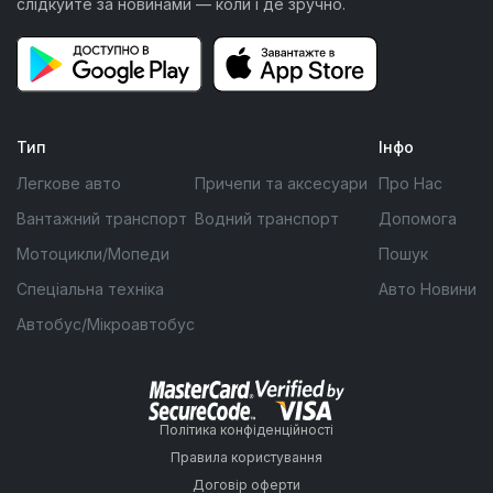
слідкуйте за новинами — коли і де зручно.
Тип
Інфо
Легкове авто
Причепи та аксесуари
Про Нас
Вантажний транспорт
Водний транспорт
Допомога
Мотоцикли/Мопеди
Пошук
Спеціальна техніка
Авто Новини
Автобус/Мікроавтобус
Політика конфіденційності
Правила користування
Договір оферти