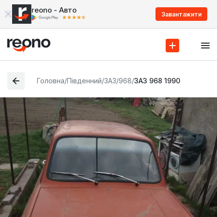
reono - Авто
Завантажити
Головна
/
Південний
/
ЗАЗ
/
968
/
ЗАЗ 968 1990