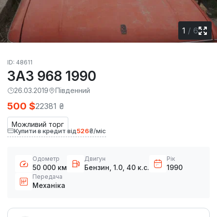
1
/
6
ID: 48611
ЗАЗ 968 1990
26.03.2019
Південний
500 $
22381 ₴
Можливий торг
Купити в кредит від
526
₴/міс
Одометр
Двигун
Рік
50 000 км
Бензин, 1.0, 40 к.с.
1990
Передача
Механіка