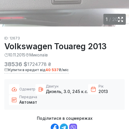
1
/
20
ID: 12673
Volkswagen Touareg 2013
10.11.2015
Миколаїв
38536 $
1724778 ₴
Купити в кредит від
40 537
₴/міс
Двигун
Рік
Одометр
Дизель, 3.0, 245 к.с.
2013
Передача
Автомат
Поділитися в соцмережах