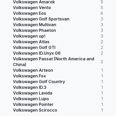
Volkswagen Amarok
5
Volkswagen Vento
5
Volkswagen Eos
4
Volkswagen Golf Sportsvan
3
Volkswagen Multivan
3
Volkswagen Phaeton
3
Volkswagen up!
3
Volkswagen Atlas
2
Volkswagen Golf GTI
2
Volkswagen ID.Unyx 06
2
Volkswagen Passat (North America and
2
China)
Volkswagen Arteon
1
Volkswagen Fox
1
Volkswagen Golf Country
1
Volkswagen ID.3
1
Volkswagen Lavida
1
Volkswagen Lupo
1
Volkswagen Pointer
1
Volkswagen Scirocco
1