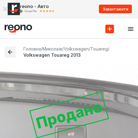
reono - Авто
Завантажити
Головна
/
Миколаїв
/
Volkswagen
/
Touareg
/
Volkswagen Touareg 2013
Продано