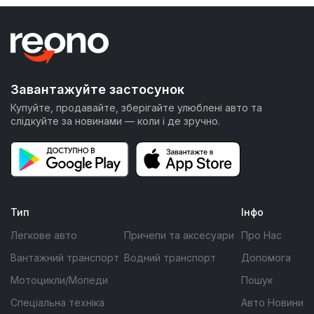
Завантажуйте застосунок
Купуйте, продавайте, зберігайте улюблені авто та
слідкуйте за новинами — коли і де зручно.
Тип
Інфо
Легкове авто
Причепи та аксесуари
Про Нас
Вантажний транспорт
Водний транспорт
Допомога
Мотоцикли/Мопеди
Пошук
Спеціальна техніка
Авто Новини