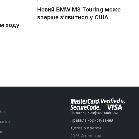
Новий BMW M3 Touring може
вперше з’явитися у США
ом ходу
Нас
Політика конфіденційності
Правила користування
мога
Договір оферти
к
2026 © reono.ua