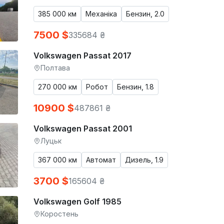
385 000 км
Механіка
Бензин, 2.0
7500 $
335684 ₴
Volkswagen Passat 2017
Полтава
270 000 км
Робот
Бензин, 1.8
10900 $
487861 ₴
Volkswagen Passat 2001
Луцьк
367 000 км
Автомат
Дизель, 1.9
3700 $
165604 ₴
Volkswagen Golf 1985
Коростень