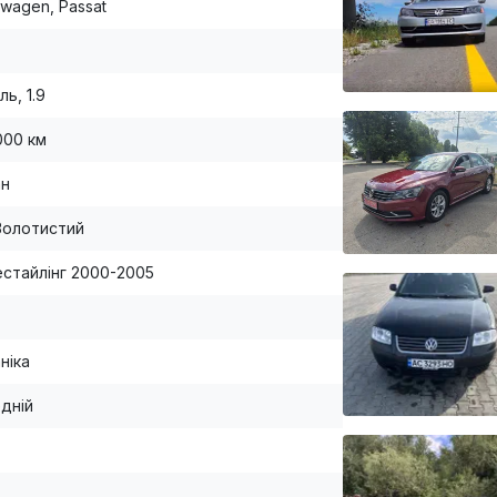
swagen, Passat
ь, 1.9
000 км
ан
Золотистий
естайлінг 2000-2005
ніка
дній