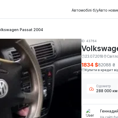
Автомобілі б/у
Авто нови
olkswagen Passat 2004
ID: 43764
Volkswag
23.07.2018
Світл
1834 $
82088 ₴
Купити в кредит ві
Одометр
288 000 км
Геннади
На сайті бу