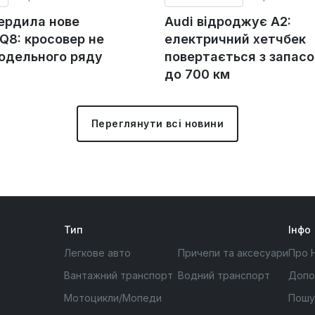
вердила нове
Audi відроджує A2:
Q8: кросовер не
електричний хетчбек
модельного ряду
повертається з запас
до 700 км
Переглянути всі новини
Тип
Інфо
Легкове авто
Причепи та аксесуари
Про 
Вантажний транспорт
Водний транспорт
Допо
Мотоцикли/Мопеди
Пошу