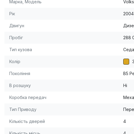
Марка, Модель
Volk
Рік
2004
Двигун
Дизел
Пробіг
288 
Тип кузова
Сед
Колір
Покоління
B5 Р
В розшуку
Ні
Коробка передач
Меха
Тип Приводу
Пере
Кількість дверей
4
Кількість місць
4