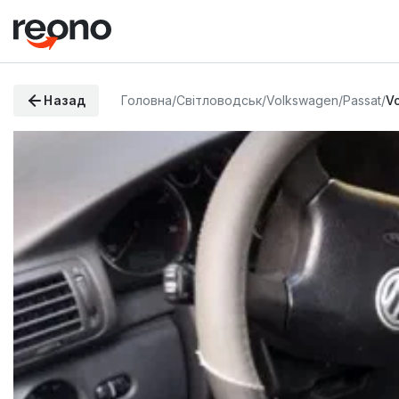
Назад
Головна
/
Світловодськ
/
Volkswagen
/
Passat
/
V