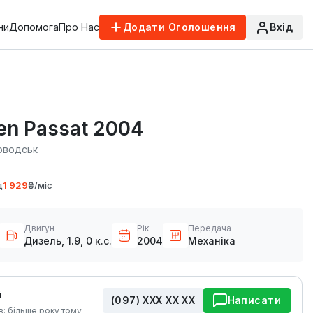
ни
Допомога
Про Нас
Додати Оголошення
Вхід
en Passat 2004
оводськ
д
1 929
₴/міс
Двигун
Рік
Передача
Дизель, 1.9, 0 к.с.
2004
Механіка
й
(097) ХХХ ХХ ХХ
Написати
в: більше року тому