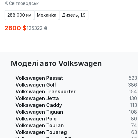
Світловодськ
288 000 км
Механіка
Дизель, 1.9
2800 $
125322 ₴
Моделі авто Volkswagen
Volkswagen Passat
523
Volkswagen Golf
386
Volkswagen Transporter
154
Volkswagen Jetta
130
Volkswagen Caddy
113
Volkswagen Tiguan
108
Volkswagen Polo
80
Volkswagen Touran
74
Volkswagen Touareg
63