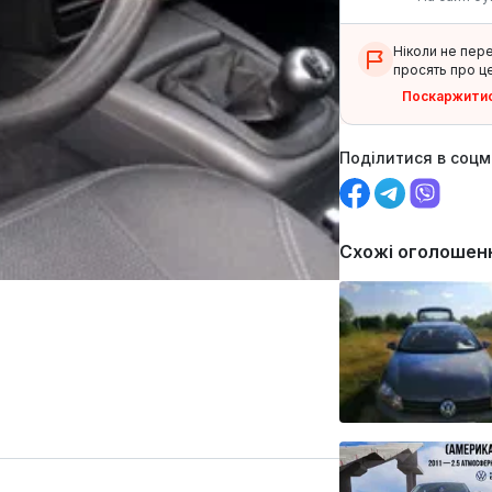
Ніколи не пер
просять про це
Поскаржити
Поділитися в соц
Схожі оголошен