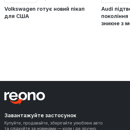
Volkswagen готує новий пікап
Audi підт
для США
покоління 
зникне з 
Завантажуйте застосунок
Купуйте, продавайте, зберігайте улюблені авто
та слідкуйте за новинами — коли і де зручно.