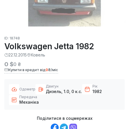
ID: 18748
Volkswagen Jetta 1982
22.12.2015
Ковель
0 $
0 ₴
Купити в кредит від
0
₴/міс
Двигун
Рік
Одометр
Дизель, 1.0, 0 к.с.
1982
Передача
Механіка
Поділитися в соцмережах