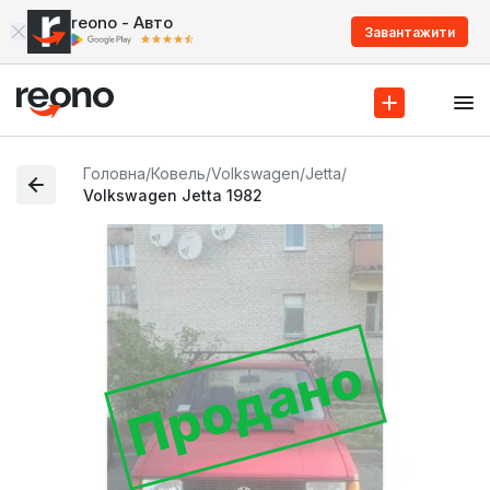
reono - Авто
Завантажити
Головна
/
Ковель
/
Volkswagen
/
Jetta
/
Volkswagen Jetta 1982
Продано