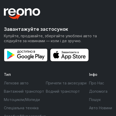
Завантажуйте застосунок
Купуйте, продавайте, зберігайте улюблені авто та
слідкуйте за новинами — коли і де зручно.
Тип
Інфо
Легкове авто
Причепи та аксесуари
Про Нас
Вантажний транспорт
Водний транспорт
Допомога
Мотоцикли/Мопеди
Пошук
Спеціальна техніка
Авто Новини