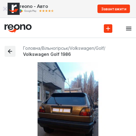
reono - Авто
Завантажити
Головна
/
Вільногірськ
/
Volkswagen
/
Golf
/
Volkswagen Golf 1986