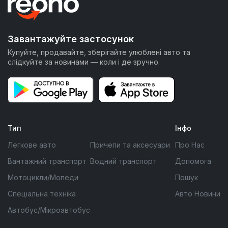
Завантажуйте застосунок
Купуйте, продавайте, зберігайте улюблені авто та
слідкуйте за новинами — коли і де зручно.
Тип
Інфо
Легкове авто
Причепи та аксесуари
Про Нас
Вантажний транспорт
Водний транспорт
Допомога
Мотоцикли/Мопеди
Пошук
Спеціальна техніка
Авто Новини
Автобус/Мікроавтобус