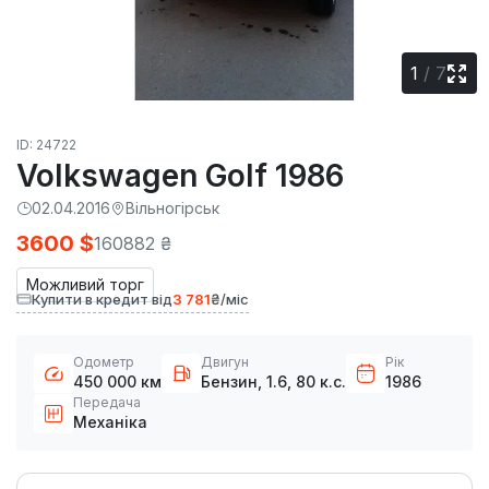
1
/
7
ID: 24722
Volkswagen Golf 1986
02.04.2016
Вільногірськ
3600 $
160882 ₴
Можливий торг
Купити в кредит від
3 781
₴/міс
Одометр
Двигун
Рік
450 000 км
Бензин, 1.6, 80 к.с.
1986
Передача
Механіка