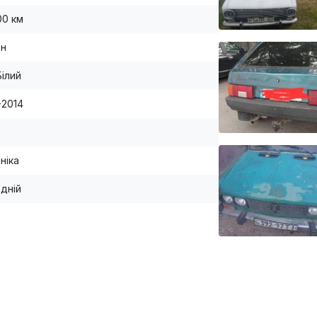
00 км
ан
Білий
-2014
ніка
дній