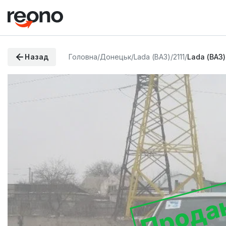
Назад
Головна
/
Донецьк
/
Lada (ВАЗ)
/
2111
/
Lada (ВАЗ)
Прода