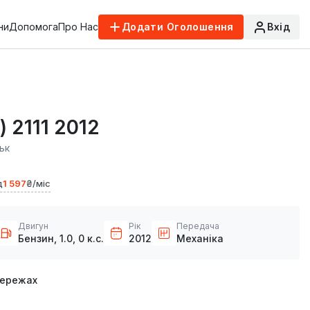
ни
Допомога
Про Нас
Додати Оголошення
Вхід
) 2111 2012
ьк
д
1 597
₴/міс
Двигун
Рік
Передача
Бензин, 1.0, 0 к.с.
2012
Механіка
мережах