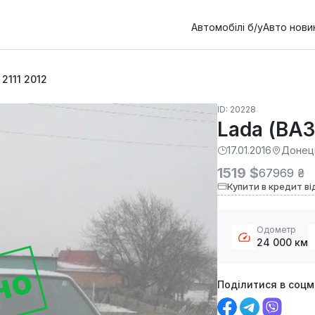
Автомобілі б/у
Авто нови
 2111 2012
ID: 20228
Lada (ВАЗ
17.01.2016
Донец
1519 $
67969 ₴
Купити в кредит ві
Одометр
24 000 км
но
Поділитися в соц