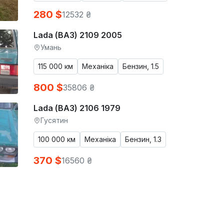
280 $
12532 ₴
Lada (ВАЗ) 2109 2005
Умань
115 000 км
Механіка
Бензин, 1.5
800 $
35806 ₴
Lada (ВАЗ) 2106 1979
Гусятин
100 000 км
Механіка
Бензин, 1.3
370 $
16560 ₴