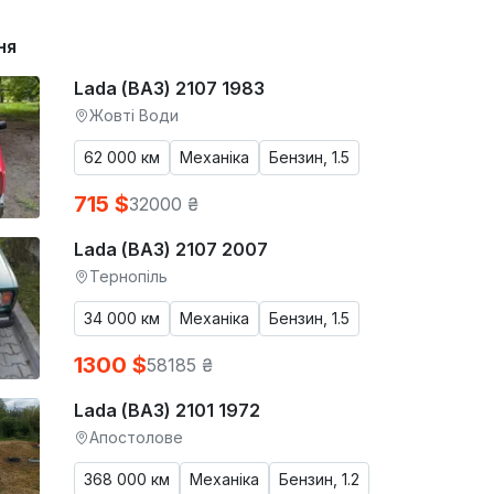
ня
Lada (ВАЗ) 2107 1983
Жовті Води
62 000 км
Механіка
Бензин, 1.5
715 $
32000 ₴
Lada (ВАЗ) 2107 2007
Тернопіль
34 000 км
Механіка
Бензин, 1.5
1300 $
58185 ₴
Lada (ВАЗ) 2101 1972
Апостолове
368 000 км
Механіка
Бензин, 1.2