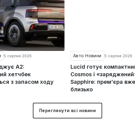
и
Авто Новини
5 серпня 2026
5 серпня 2026
оджує A2:
Lucid готує компактни
ий хетчбек
Cosmos і «заряджений»
ься з запасом ходу
Sapphire: прем'єра вж
близько
Переглянути всі новини