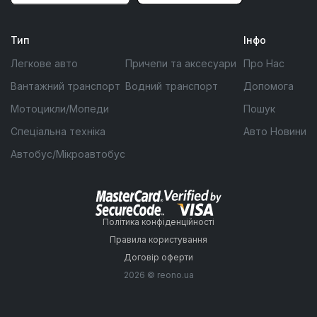
Тип
Інфо
Легкове авто
Причепи та аксесуари
Про Нас
Вантажний транспорт
Водний транспорт
Допомога
Мотоцикли/Мопеди
Пошук
Спеціальна техніка
Авто Новини
Автобус/Мікроавтобус
Політика конфіденційності
Правила користування
Договір оферти
2026 © reono.ua