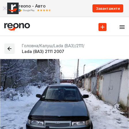
reono - Авто
Завантажити
Головна
/
Калуш
/
Lada (ВАЗ)
/
2111
/
Lada (ВАЗ) 2111 2007