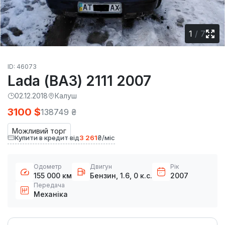
1
/
7
ID: 46073
Lada (ВАЗ) 2111 2007
02.12.2018
Калуш
3100 $
138749 ₴
Можливий торг
Купити в кредит від
3 261
₴/міс
Одометр
Двигун
Рік
155 000 км
Бензин, 1.6, 0 к.с.
2007
Передача
Механіка