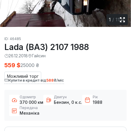
1
/
11
ID: 46485
Lada (ВАЗ) 2107 1988
26.12.2018
Гайсин
559 $
25000 ₴
Можливий торг
Купити в кредит від
588
₴/міс
Одометр
Двигун
Рік
370 000 км
Бензин, 0 к.с.
1988
Передача
Механіка