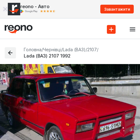
reono - Авто
Завантажити
Головна
/
Чернівці
/
Lada (ВАЗ)
/
2107
/
Lada (ВАЗ) 2107 1992