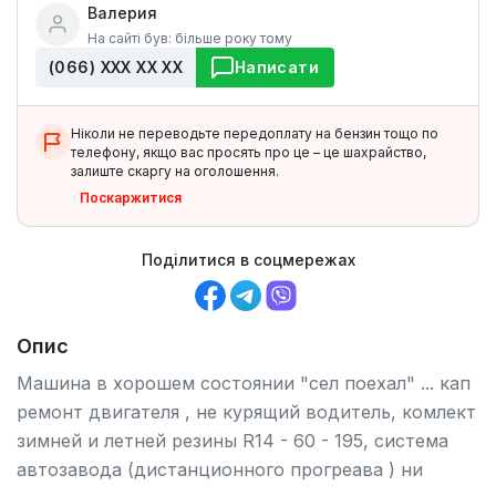
Валерия
На сайті був: більше року тому
(066) ХХХ ХХ ХХ
Написати
Ніколи не переводьте передоплату на бензин тощо по
телефону, якщо вас просять про це – це шахрайство,
залиште скаргу на оголошення.
Поскаржитися
Поділитися в соцмережах
Опис
Машина в хорошем состоянии "сел поехал" ... кап
ремонт двигателя , не курящий водитель, комлект
зимней и летней резины R14 - 60 - 195, система
автозавода (дистанционного прогреава ) ни