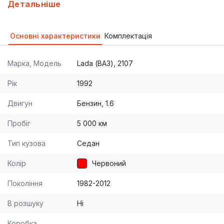
одного ключа: багажник и двери всё с пульта ...
Детальніше
переделана приборная панель ... акустика JBL ,
Alpine .. електро помпа печки (зимой в машине
Основні характеристики
Комплектація
ЖАРА, в трусах ездить можно). Машина делалась
для себя, продаю в связи с переездом....Возможен
Марка, Модель
Lada (ВАЗ), 2107
перегон в центральные и восточные регионы
страны
Рік
1992
Двигун
Бензин, 1.6
Пробіг
5 000 км
Тип кузова
Седан
Колір
Червоний
Покоління
1982-2012
В розшуку
Ні
Коробка