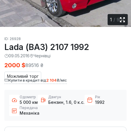
1
/
9
ID: 26928
Lada (ВАЗ) 2107 1992
09.05.2016
Чернівці
2000 $
89516 ₴
Можливий торг
Купити в кредит від
2 104
₴/міс
Одометр
Двигун
Рік
5 000 км
Бензин, 1.6, 0 к.с.
1992
Передача
Механіка