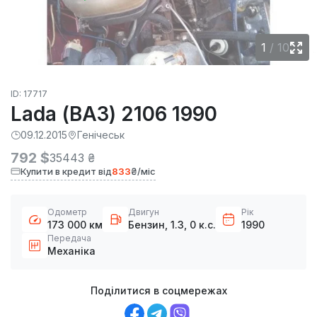
1
/
10
ID: 17717
Lada (ВАЗ) 2106 1990
09.12.2015
Генічеськ
792 $
35443 ₴
Купити в кредит від
833
₴/міс
Одометр
Двигун
Рік
173 000 км
Бензин, 1.3, 0 к.с.
1990
Передача
Механіка
Поділитися в соцмережах