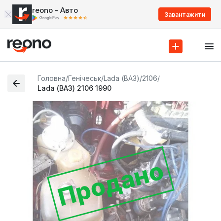
reono - Авто
Завантажити
Головна
/
Генічеськ
/
Lada (ВАЗ)
/
2106
/
Lada (ВАЗ) 2106 1990
Продано