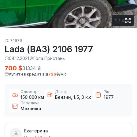
1
/
4
ID: 74676
Lada (ВАЗ) 2106 1977
04.12.2021
Гола Пристань
700 $
31334 ₴
Купити в кредит від
736
₴/міс
Одометр
Двигун
Рік
150 000 км
Бензин, 1.5, 0 к.с.
1977
Передача
Механіка
Екатерина