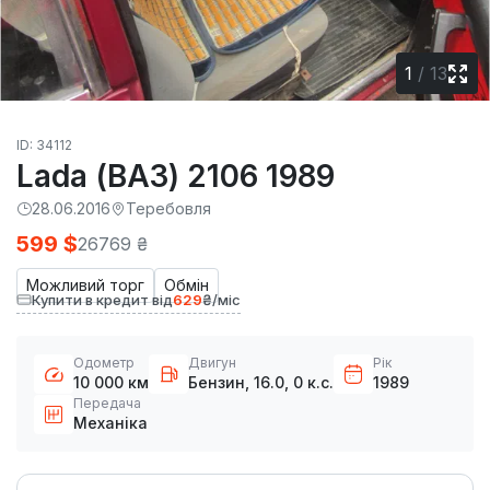
1
/
13
ID: 34112
Lada (ВАЗ) 2106 1989
28.06.2016
Теребовля
599 $
26769 ₴
Можливий торг
Обмін
Купити в кредит від
629
₴/міс
Одометр
Двигун
Рік
10 000 км
Бензин, 16.0, 0 к.с.
1989
Передача
Механіка