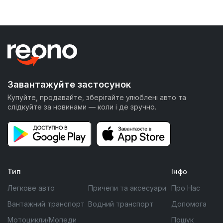
Завантажуйте застосунок
Купуйте, продавайте, зберігайте улюблені авто та
слідкуйте за новинами — коли і де зручно.
Тип
Інфо
Легкове авто
Причепи та аксесуари
Про Нас
Вантажний транспорт
Водний транспорт
Допомога
Мотоцикли/Мопеди
Пошук