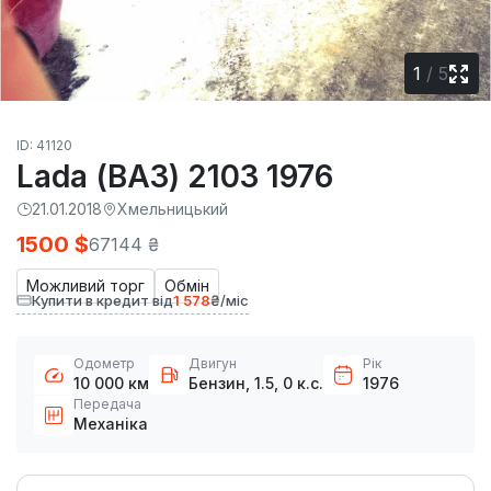
1
/
5
ID: 41120
Lada (ВАЗ) 2103 1976
21.01.2018
Хмельницький
1500 $
67144 ₴
Можливий торг
Обмін
Купити в кредит від
1 578
₴/міс
Одометр
Двигун
Рік
10 000 км
Бензин, 1.5, 0 к.с.
1976
Передача
Механіка