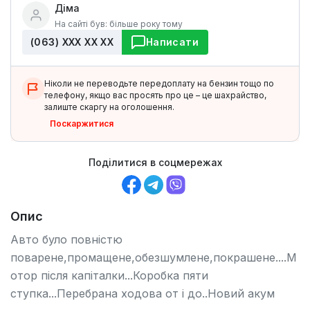
Діма
На сайті був: більше року тому
(063) ХХХ ХХ ХХ
Написати
Ніколи не переводьте передоплату на бензин тощо по
телефону, якщо вас просять про це – це шахрайство,
залиште скаргу на оголошення.
Поскаржитися
Поділитися в соцмережах
Опис
Авто було повністю
поварене,промащене,обезшумлене,покрашене....М
отор після капіталки...Коробка пяти
ступка...Перебрана ходова от і до..Новий акум