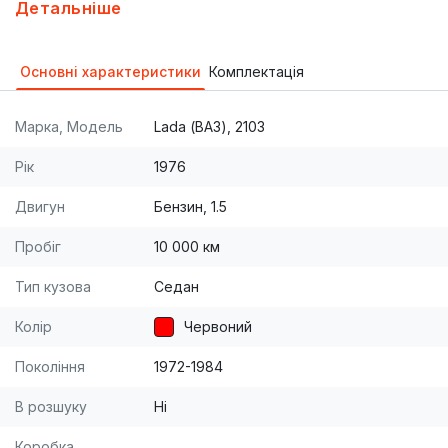
який наїздив кілотрів з 30..... Новий салон а
Детальніше
точніше вся пласмаса нова окрім торпеди вона в
ідеальному станінова пласмаса багажника...Новий
Основні характеристики
Комплектація
кавролін...Нові чохли...Нові коврики з пробігом 200
км)))) центральний замок,,,,тоніровка.....Відкритя
Марка, Модель
Lada (ВАЗ), 2103
багажника дистанційно з пульта...... Машина
бомба...Ухожена....Жалко продавати но потрібні
Рік
1976
гроші....Кого зацікавила звоніть....По можливості
Двигун
Бензин, 1.5
залью ще фотки і відео
Пробіг
10 000 км
Тип кузова
Седан
Колір
Червоний
Покоління
1972-1984
В розшуку
Ні
Коробка