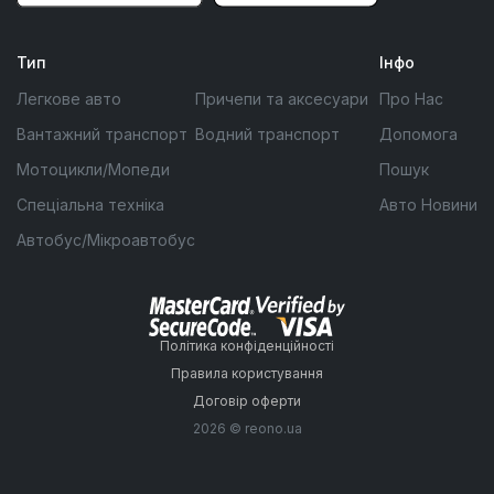
Тип
Інфо
Легкове авто
Причепи та аксесуари
Про Нас
Вантажний транспорт
Водний транспорт
Допомога
Мотоцикли/Мопеди
Пошук
Спеціальна техніка
Авто Новини
Автобус/Мікроавтобус
Політика конфіденційності
Правила користування
Договір оферти
2026 © reono.ua