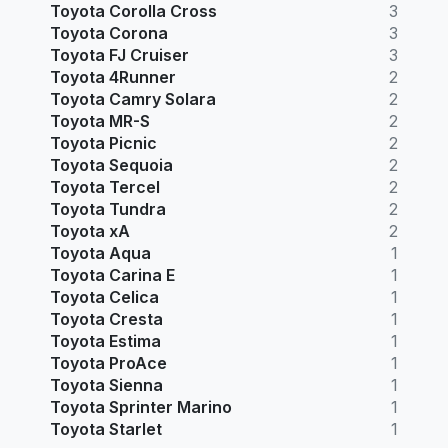
Toyota Corolla Cross
3
Toyota Corona
3
Toyota FJ Cruiser
3
Toyota 4Runner
2
Toyota Camry Solara
2
Toyota MR-S
2
Toyota Picnic
2
Toyota Sequoia
2
Toyota Tercel
2
Toyota Tundra
2
Toyota xA
2
Toyota Aqua
1
Toyota Carina E
1
Toyota Celica
1
Toyota Cresta
1
Toyota Estima
1
Toyota ProAce
1
Toyota Sienna
1
Toyota Sprinter Marino
1
Toyota Starlet
1