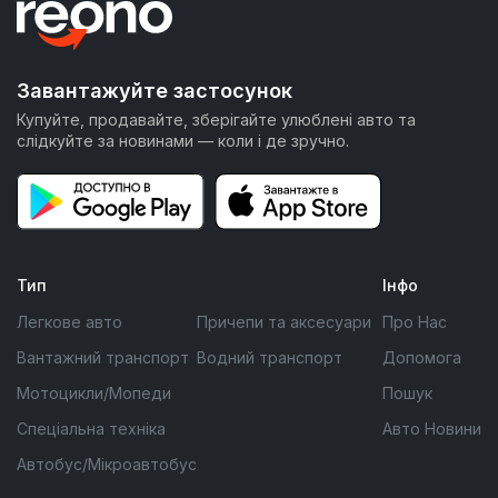
Завантажуйте застосунок
Купуйте, продавайте, зберігайте улюблені авто та
слідкуйте за новинами — коли і де зручно.
Тип
Інфо
Легкове авто
Причепи та аксесуари
Про Нас
Вантажний транспорт
Водний транспорт
Допомога
Мотоцикли/Мопеди
Пошук
Спеціальна техніка
Авто Новини
Автобус/Мікроавтобус