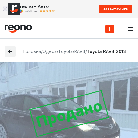
reono - Авто
Завантажити
Головна
/
Одеса
/
Toyota
/
RAV4
/
Toyota RAV4 2013
Продано