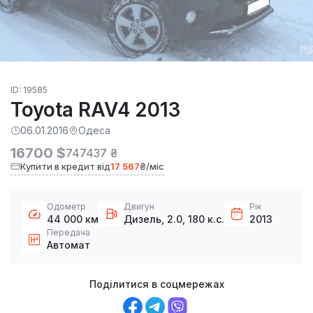
ID: 19585
Toyota RAV4 2013
06.01.2016
Одеса
16700 $
747437 ₴
Купити в кредит від
17 567
₴/міс
Одометр
Двигун
Рік
44 000 км
Дизель, 2.0, 180 к.с.
2013
Передача
Автомат
Поділитися в соцмережах