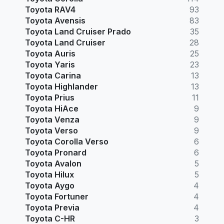
Toyota RAV4
93
Toyota Avensis
83
Toyota Land Cruiser Prado
35
Toyota Land Cruiser
28
Toyota Auris
25
Toyota Yaris
23
Toyota Carina
13
Toyota Highlander
13
Toyota Prius
11
Toyota HiAce
9
Toyota Venza
9
Toyota Verso
9
Toyota Corolla Verso
6
Toyota Pronard
6
Toyota Avalon
5
Toyota Hilux
5
Toyota Aygo
4
Toyota Fortuner
4
Toyota Previa
4
Toyota C-HR
3