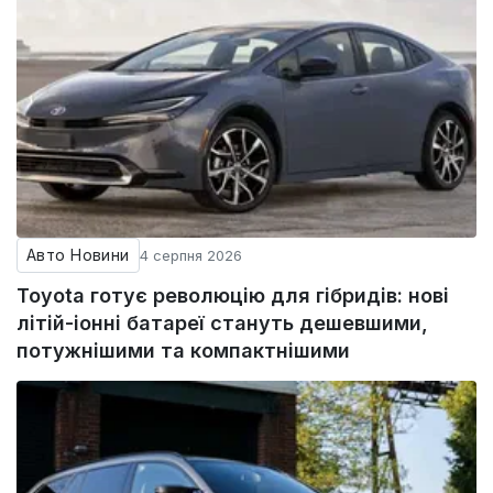
Авто Новини
4 серпня 2026
Toyota готує революцію для гібридів: нові
літій-іонні батареї стануть дешевшими,
потужнішими та компактнішими