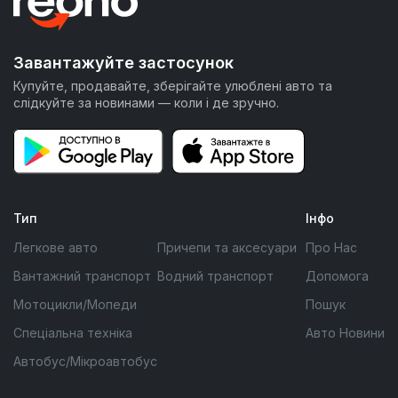
Завантажуйте застосунок
Купуйте, продавайте, зберігайте улюблені авто та
слідкуйте за новинами — коли і де зручно.
Тип
Інфо
Легкове авто
Причепи та аксесуари
Про Нас
Вантажний транспорт
Водний транспорт
Допомога
Мотоцикли/Мопеди
Пошук
Спеціальна техніка
Авто Новини
Автобус/Мікроавтобус