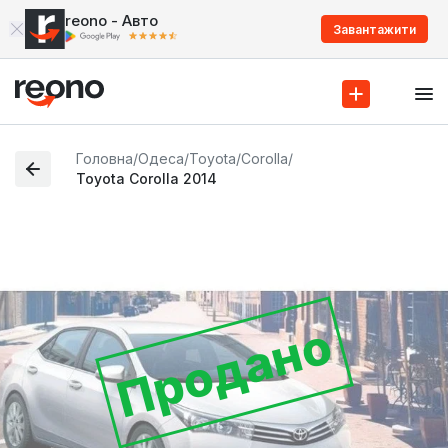
reono - Авто
Завантажити
Головна
/
Одеса
/
Toyota
/
Corolla
/
Toyota Corolla 2014
Продано