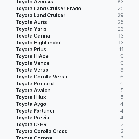
Toyota Avensis
83
Toyota Land Cruiser Prado
35
Toyota Land Cruiser
29
Toyota Auris
25
Toyota Yaris
23
Toyota Carina
13
Toyota Highlander
13
Toyota Prius
11
Toyota HiAce
9
Toyota Venza
9
Toyota Verso
9
Toyota Corolla Verso
6
Toyota Pronard
6
Toyota Avalon
5
Toyota Hilux
5
Toyota Aygo
4
Toyota Fortuner
4
Toyota Previa
4
Toyota C-HR
3
Toyota Corolla Cross
3
Toyota Corona
3