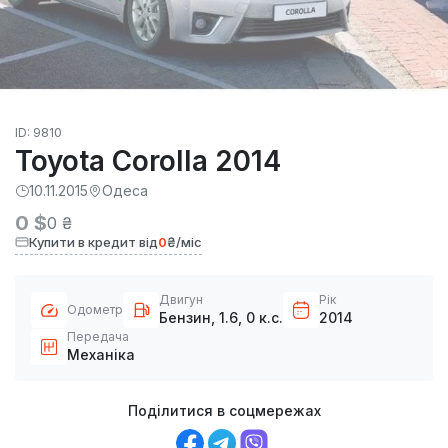
ID: 9810
Toyota Corolla 2014
10.11.2015
Одеса
0 $
0 ₴
Купити в кредит від
0
₴/міс
Двигун
Рік
Одометр
Бензин, 1.6, 0 к.с.
2014
Передача
Механіка
Поділитися в соцмережах