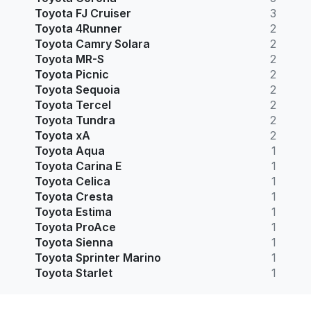
Toyota FJ Cruiser
3
Toyota 4Runner
2
Toyota Camry Solara
2
Toyota MR-S
2
Toyota Picnic
2
Toyota Sequoia
2
Toyota Tercel
2
Toyota Tundra
2
Toyota xA
2
Toyota Aqua
1
Toyota Carina E
1
Toyota Celica
1
Toyota Cresta
1
Toyota Estima
1
Toyota ProAce
1
Toyota Sienna
1
Toyota Sprinter Marino
1
Toyota Starlet
1