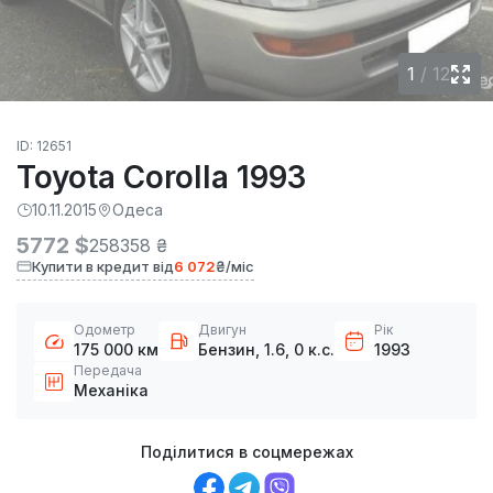
1
/
12
ID: 12651
Toyota Corolla 1993
10.11.2015
Одеса
5772 $
258358 ₴
Купити в кредит від
6 072
₴/міс
Одометр
Двигун
Рік
175 000 км
Бензин, 1.6, 0 к.с.
1993
Передача
Механіка
Поділитися в соцмережах