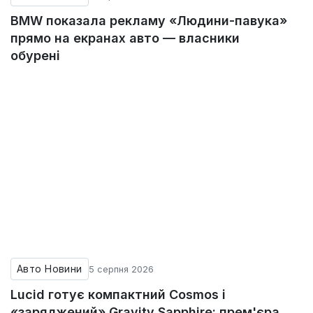
BMW показала рекламу «Людини-павука»
прямо на екранах авто — власники
обурені
Авто Новини
5 серпня 2026
Lucid готує компактний Cosmos і
«заряджений» Gravity Sapphire: прем'єра