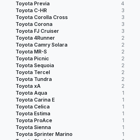
Toyota Previa
4
Toyota C-HR
3
Toyota Corolla Cross
3
Toyota Corona
3
Toyota FJ Cruiser
3
Toyota 4Runner
2
Toyota Camry Solara
2
Toyota MR-S
2
Toyota Picnic
2
Toyota Sequoia
2
Toyota Tercel
2
Toyota Tundra
2
Toyota xA
2
Toyota Aqua
1
Toyota Carina E
1
Toyota Celica
1
Toyota Estima
1
Toyota ProAce
1
Toyota Sienna
1
Toyota Sprinter Marino
1