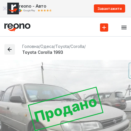
reono - Авто
Завантажити
Головна
/
Одеса
/
Toyota
/
Corolla
/
Toyota Corolla 1993
Продано