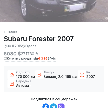
ID: 16989
Subaru Forester 2007
30.11.2015
Одеса
6080 $
271730 ₴
Купити в кредит від
6 386
₴/міс
Одометр
Двигун
Рік
170 000 км
Бензин, 2.0, 165 к.с.
2007
Передача
Автомат
Поділитися в соцмережах