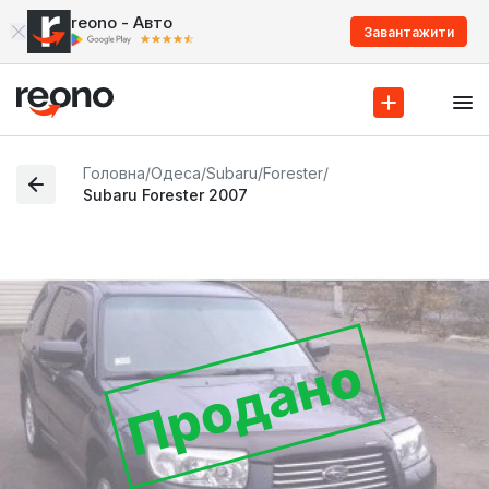
reono - Авто
Завантажити
Головна
/
Одеса
/
Subaru
/
Forester
/
Subaru Forester 2007
Продано