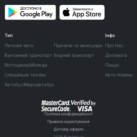
Тип
Інфо
Легкове авто
Причепи та аксесуари
Про Нас
Вантажний транспорт
Водний транспорт
Допомога
Мотоцикли/Мопеди
Пошук
Спеціальна техніка
Авто Новини
Автобус/Мікроавтобус
Політика конфіденційності
Правила користування
Договір оферти
2026 © reono.ua