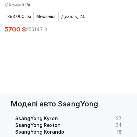
Кривий Ріг
393 000 км
Механіка
Дизель, 2.0
5700 $
255147 ₴
Моделі авто SsangYong
SsangYong Kyron
27
SsangYong Rexton
24
SsangYong Korando
18