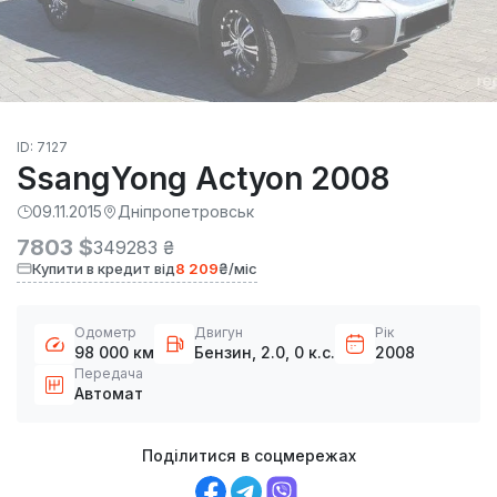
ID: 7127
SsangYong Actyon 2008
09.11.2015
Дніпропетровськ
7803 $
349283 ₴
Купити в кредит від
8 209
₴/міс
Одометр
Двигун
Рік
98 000 км
Бензин, 2.0, 0 к.с.
2008
Передача
Автомат
Поділитися в соцмережах