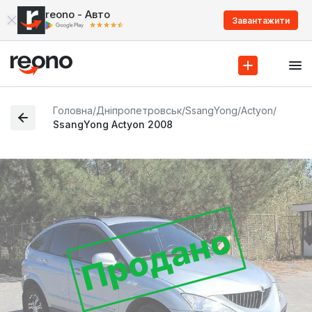
reono - Авто
Завантажити
Головна
/
Дніпропетровськ
/
SsangYong
/
Actyon
/
SsangYong Actyon 2008
Продано