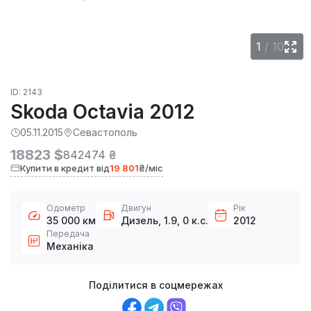
1
/
10
ID: 2143
Skoda Octavia 2012
05.11.2015
Севастополь
18823 $
842474 ₴
Купити в кредит від
19 801
₴/міс
Одометр
Двигун
Рік
35 000 км
Дизель, 1.9, 0 к.с.
2012
Передача
Механіка
Поділитися в соцмережах