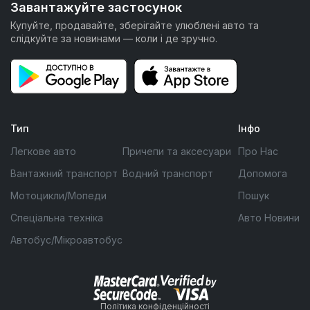
Завантажуйте застосунок
Купуйте, продавайте, зберігайте улюблені авто та
слідкуйте за новинами — коли і де зручно.
Тип
Інфо
Легкове авто
Причепи та аксесуари
Про Нас
Вантажний транспорт
Водний транспорт
Допомога
Мотоцикли/Мопеди
Пошук
Спеціальна техніка
Авто Новини
Автобус/Мікроавтобус
Політика конфіденційності