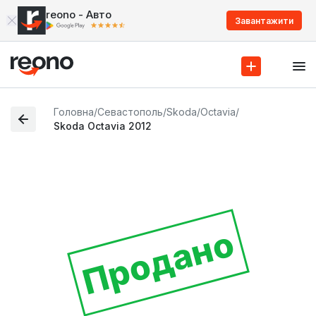
reono - Авто
Завантажити
Головна
/
Севастополь
/
Skoda
/
Octavia
/
Skoda Octavia 2012
Продано