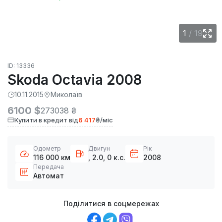
1
/
19
ID: 13336
Skoda Octavia 2008
10.11.2015
Миколаїв
6100 $
273038 ₴
Купити в кредит від
6 417
₴/міс
Одометр
Двигун
Рік
116 000 км
, 2.0, 0 к.с.
2008
Передача
Автомат
Поділитися в соцмережах