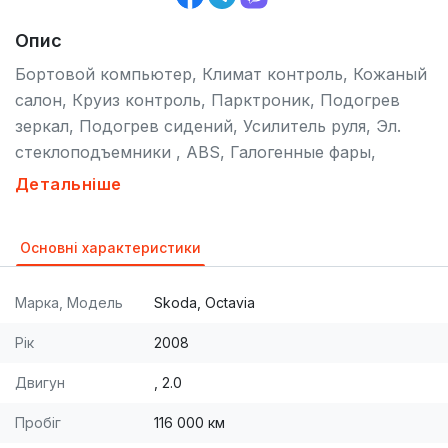
Опис
Бортовой компьютер, Климат контроль, Кожаный
салон, Круиз контроль, Парктроник, Подогрев
зеркал, Подогрев сидений, Усилитель руля, Эл.
стеклоподъемники , ABS, Галогенные фары,
Иммобилайзер, Подушка безопасности,
Детальніше
Серворуль, Сигнализация, Центральный замок ,
CD, DVD, MP3, Акустика, GPS , Тонирование
Основні характеристики
стекол , Гаражное хранение, Не бит, Не крашен.
[br] [br]Идеальное состояние! 100% без
Марка, Модель
Skoda, Octavia
подкрасов! очень ухоженная машина, вкладывать
ничего не нужно. 6 ступенчатая АКПП, двигатель
Рік
2008
FSI! [br] [br]Приглашаем Вас пройти тест-драйв
Двигун
, 2.0
данного автомобиля, предварительно
записавшись. [br]Предоставляем услуги по
Пробіг
116 000 км
автострахованию. (097) 635-35-30, (099) 267-08-