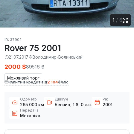
1
/
6
ID: 37902
Rover 75 2001
21.07.2017
Володимир-Волинський
2000 $
89516 ₴
Можливий торг
Купити в кредит від
2 104
₴/міс
Одометр
Двигун
Рік
265 000 км
Бензин, 1.8, 0 к.с.
2001
Передача
Механіка