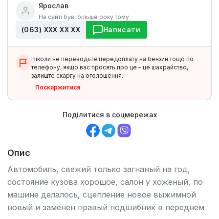
Ярослав
На сайті був: більше року тому
(063) ХХХ ХХ ХХ
Написати
Ніколи не переводьте передоплату на бензин тощо по
телефону, якщо вас просять про це – це шахрайство,
залиште скаргу на оголошення.
Поскаржитися
Поділитися в соцмережах
Опис
Автомобиль, свежий только загнаный на год,
состояние кузова хорошое, салон у хоженый, по
машине делалось, сцепление новое выжимной
новый и заменен правый подшибник в переднем