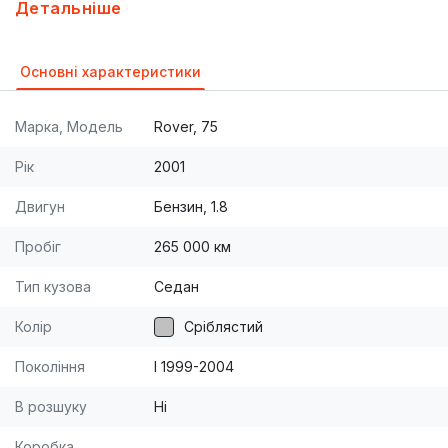
колесе. Машине не требует денежных вложений.
Детальніше
Возможна доставка по украине.
Основні характеристики
Марка, Модель
Rover, 75
Рік
2001
Двигун
Бензин, 1.8
Пробіг
265 000 км
Тип кузова
Седан
Колір
Сріблястий
Покоління
I 1999-2004
В розшуку
Ні
Коробка