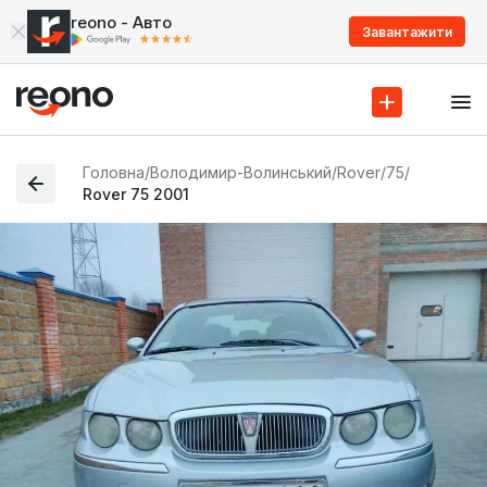
reono - Авто
Завантажити
Головна
/
Володимир-Волинський
/
Rover
/
75
/
Rover 75 2001