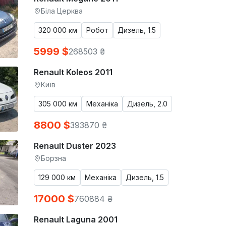
Біла Церква
320 000 км
Робот
Дизель, 1.5
5999 $
268503 ₴
Renault Koleos 2011
Київ
305 000 км
Механіка
Дизель, 2.0
8800 $
393870 ₴
Renault Duster 2023
Борзна
129 000 км
Механіка
Дизель, 1.5
17000 $
760884 ₴
Renault Laguna 2001