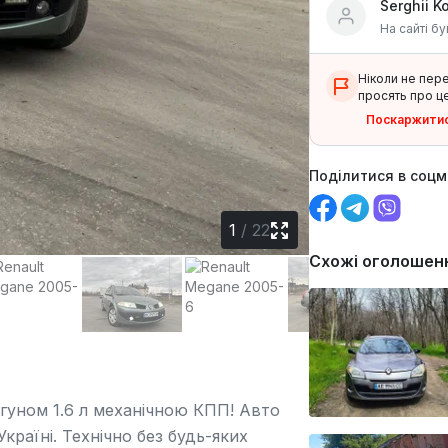
Serghii K
На сайті бу
Ніколи не пер
просять про це
Поскаржити
Поділитися в соц
1
/
22
Схожі оголошен
гуном 1.6 л механічною КПП! Авто
країні. Технічно без будь-яких