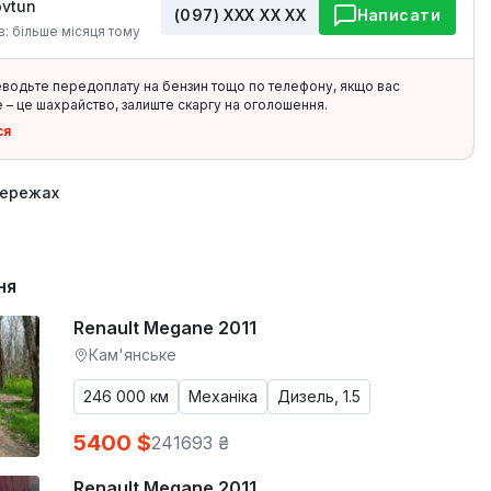
ovtun
(097) ХХХ ХХ ХХ
Написати
в: більше місяця тому
еводьте передоплату на бензин тощо по телефону, якщо вас
 – це шахрайство, залиште скаргу на оголошення.
ся
мережах
ня
Renault Megane 2011
Кам'янське
246 000 км
Механіка
Дизель, 1.5
5400 $
241693 ₴
Renault Megane 2011