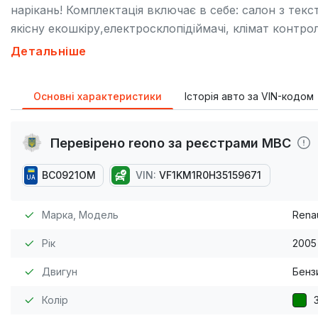
нарікань! Комплектація включає в себе: салон з текс
якісну екошкіру,електросклопідіймачі, клімат контр
світла та дощу . Стоять дуже якісні бі-лед лінзи. Бул
Детальніше
антифриз,змінене масло в кпп,гальмівна рідина,замін
задні,троси ручніка,задні і передні амортизатори,за
Основні характеристики
Історія авто за VIN-кодом
вижимним. Ходова у чудовому стані, зроблений клір
фото видно і в двох місцях на порогах вмятини.
Перевірено reono за реєстрами МВС
BC0921OM
VIN:
VF1KM1R0H35159671
UA
Марка, Модель
Rena
Рік
2005
Двигун
Бензи
Колір