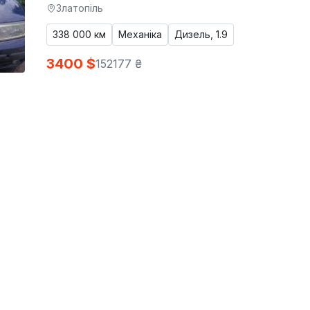
Златопіль
338 000 км
Механіка
Дизель, 1.9
3400 $
152177 ₴