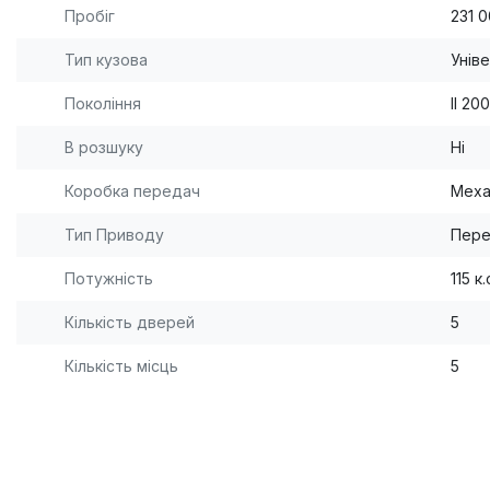
Пробіг
231 
Тип кузова
Унів
Покоління
II 20
В розшуку
Ні
Коробка передач
Меха
Тип Приводу
Пере
Потужність
115 к.
Кількість дверей
5
Кількість місць
5