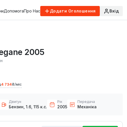
ни
Допомога
Про Нас
Додати Оголошення
Вхід
Megane 2005
ин
д
4 734
₴/міс
Двигун
Рік
Передача
Бензин, 1.6, 115 к.с.
2005
Механіка