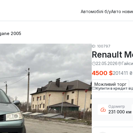
Автомобілі б/у
Авто нови
gane 2005
ID: 100797
Renault 
22.05.2026
Гайс
4500 $
201411 ₴
Можливий торг
Купити в кредит ві
Одометр
231 000 км