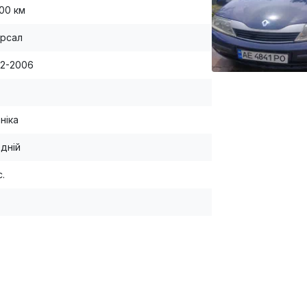
000 км
ерсал
02-2006
ніка
дній
с.