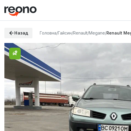
Назад
Головна
/
Гайсин
/
Renault
/
Megane
/
Renault Me