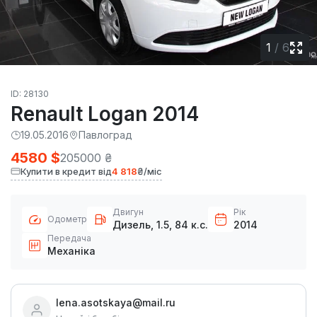
1
/
6
ID: 28130
Renault Logan 2014
19.05.2016
Павлоград
4580 $
205000 ₴
Купити в кредит від
4 818
₴/міс
Двигун
Рік
Одометр
Дизель, 1.5, 84 к.с.
2014
Передача
Механіка
lena.asotskaya@mail.ru