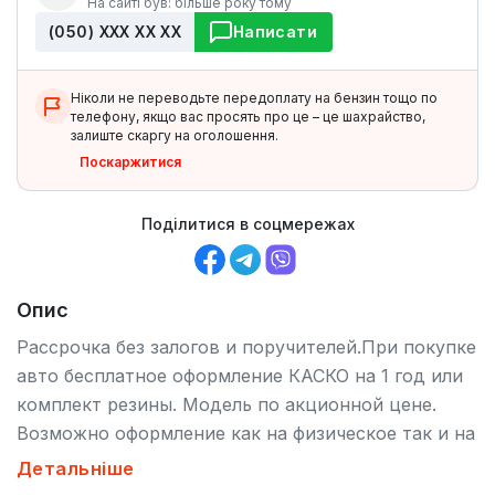
На сайті був: більше року тому
(050) ХХХ ХХ ХХ
Написати
Ніколи не переводьте передоплату на бензин тощо по
телефону, якщо вас просять про це – це шахрайство,
залиште скаргу на оголошення.
Поскаржитися
Поділитися в соцмережах
Опис
Рассрочка без залогов и поручителей.При покупке
авто бесплатное оформление КАСКО на 1 год или
комплект резины. Модель по акционной цене.
Возможно оформление как на физическое так и на
юридическое лицо. Минимальный
Детальніше
первоначальный взнос.