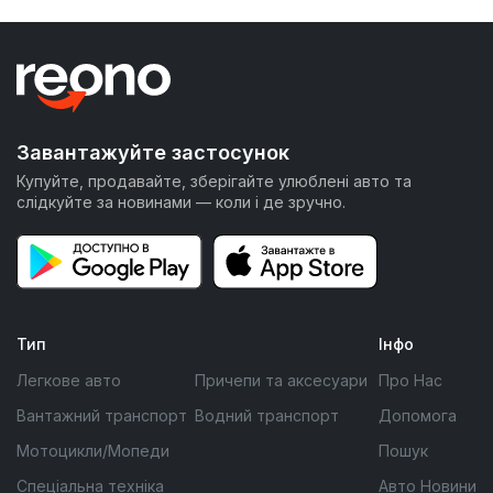
Завантажуйте застосунок
Купуйте, продавайте, зберігайте улюблені авто та
слідкуйте за новинами — коли і де зручно.
Тип
Інфо
Легкове авто
Причепи та аксесуари
Про Нас
Вантажний транспорт
Водний транспорт
Допомога
Мотоцикли/Мопеди
Пошук
Спеціальна техніка
Авто Новини