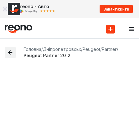
reono - Авто
Завантажити
Головна
/
Дніпропетровськ
/
Peugeot
/
Partner
/
Peugeot Partner 2012