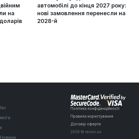
двійним
автомобілі до кінця 2027 року:
ли на
нові замовлення перенесли на
 доларів
2028-й
Нас
Політика конфіденційності
Правила користування
мога
Договір оферти
к
2026 © reono.ua
 Новини