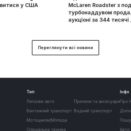
явитися у США
McLaren Roadster з по
турбонаддувом прода
аукціоні за 344 тисячі
Переглянути всі новини
Тип
Інфо
Легкове авто
Причепи та аксесуари
Про 
Вантажний транспорт
Водний транспорт
Допо
Мотоцикли/Мопеди
Пошу
Спеціальна техніка
Авто