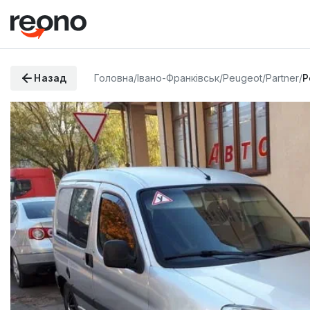
Назад
Головна
/
Івано-Франківськ
/
Peugeot
/
Partner
/
P