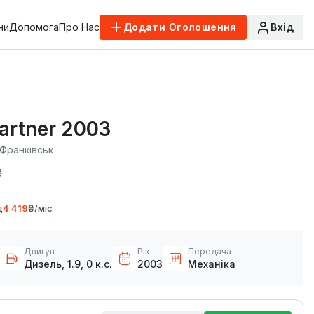
ни
Допомога
Про Нас
Додати Оголошення
Вхід
artner 2003
-Франківськ
₴
д
4 419
₴/міс
Двигун
Рік
Передача
Дизель, 1.9, 0 к.с.
2003
Механіка