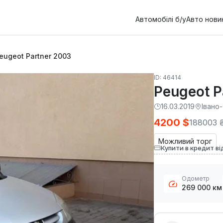
Автомобілі б/у
Авто нови
eugeot Partner 2003
ID: 46414
Peugeot P
16.03.2019
Івано
4200 $
188003 
Можливий торг
Купити в кредит ві
Одометр
269 000 км