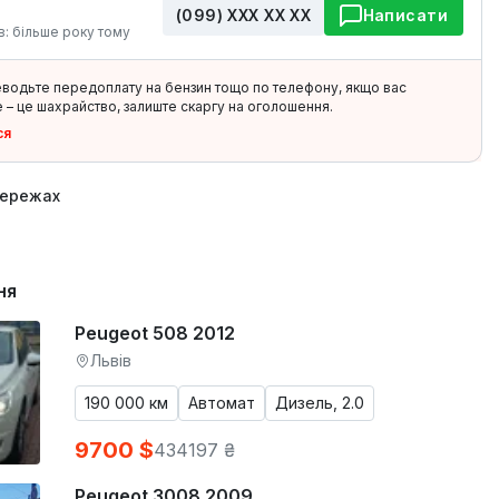
(099) ХХХ ХХ ХХ
Написати
в: більше року тому
еводьте передоплату на бензин тощо по телефону, якщо вас
 – це шахрайство, залиште скаргу на оголошення.
ся
мережах
ня
Peugeot 508 2012
Львів
190 000 км
Автомат
Дизель, 2.0
9700 $
434197 ₴
Peugeot 3008 2009