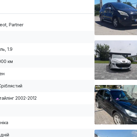
ot, Partner
ь, 1.9
000 км
вен
Сріблястий
тайлінг 2002-2012
ніка
дній