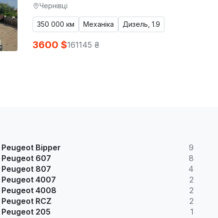
Чернівці
350 000 км
Механіка
Дизель, 1.9
3600 $
161145 ₴
Peugeot Bipper
9
Peugeot 607
8
Peugeot 807
4
Peugeot 4007
2
Peugeot 4008
2
Peugeot RCZ
2
Peugeot 205
1