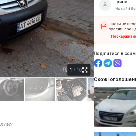
Ірина
На сайті бу
Ніколи не пер
просять про це
Поскаржити
Поділитися в соц
1
/
10
Схожі оголошен
25182