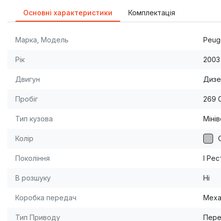
Основні характеристики
Комплектація
Марка, Модель
Peuge
Рік
2003
Двигун
Дизел
Пробіг
269 
Тип кузова
Міні
Колір
Покоління
I Рес
В розшуку
Ні
Коробка передач
Меха
Тип Приводу
Пере