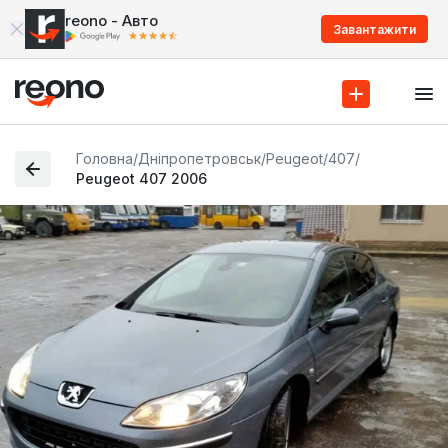
reono - Авто
Завантажити
Головна
/
Дніпропетровськ
/
Peugeot
/
407
/
Peugeot 407 2006