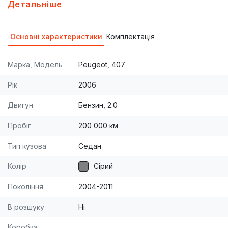
Продается в связи с наличием другого
Детальніше
автомобиля.Машина бывает в харькове. Все
подробности по тел.
Основні характеристики
Комплектація
Марка, Модель
Peugeot, 407
Рік
2006
Двигун
Бензин, 2.0
Пробіг
200 000 км
Тип кузова
Седан
Колір
Сірий
Покоління
2004-2011
В розшуку
Ні
Коробка