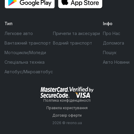
Тип
Інфо
Легкове авто
Причепи та аксесуари
Про Нас
Вантажний транспорт
Водний транспорт
Допомога
Мотоцикли/Мопеди
Пошук
Спеціальна техніка
Авто Новини
Автобус/Мікроавтобус
Політика конфіденційності
Правила користування
Договір оферти
2026 © reono.ua