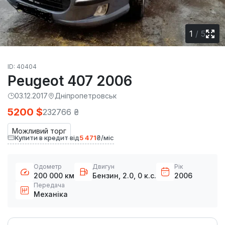
1
/
5
ID: 40404
Peugeot 407 2006
03.12.2017
Дніпропетровськ
5200 $
232766 ₴
Можливий торг
Купити в кредит від
5 471
₴/міс
Одометр
Двигун
Рік
200 000 км
Бензин, 2.0, 0 к.с.
2006
Передача
Механіка