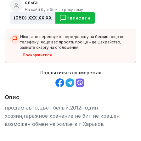
ольга
На сайті був: більше року тому
(050) ХХХ ХХ ХХ
Написати
Ніколи не переводьте передоплату на бензин тощо по
телефону, якщо вас просять про це – це шахрайство,
залиште скаргу на оголошення.
Поскаржитися
Поділитися в соцмережах
Опис
продам авто,цвет белый,2012г,один
хозяин,гаражное хранение,не бит не крашен
возможен обмен на жилье в г Харьков