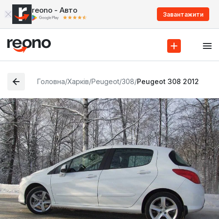
reono - Авто
Завантажити
Головна
/
Харків
/
Peugeot
/
308
/
Peugeot 308 2012