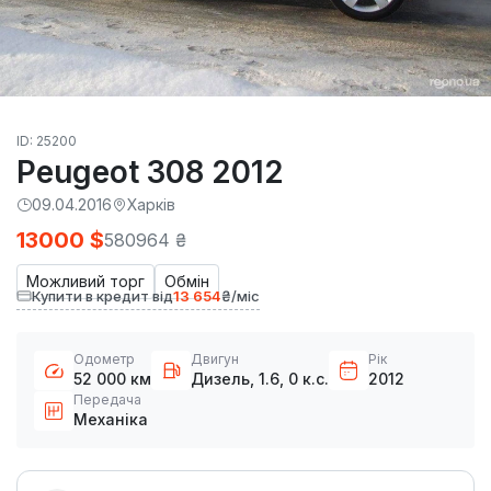
ID: 25200
Peugeot 308 2012
09.04.2016
Харків
13000 $
580964 ₴
Можливий торг
Обмін
Купити в кредит від
13 654
₴/міс
Одометр
Двигун
Рік
52 000 км
Дизель, 1.6, 0 к.с.
2012
Передача
Механіка