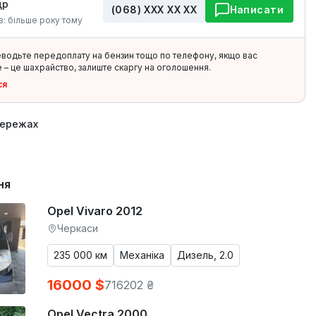
др
(068) ХХХ ХХ ХХ
Написати
в: більше року тому
еводьте передоплату на бензин тощо по телефону, якщо вас
 – це шахрайство, залиште скаргу на оголошення.
ся
мережах
ня
Opel Vivaro 2012
Черкаси
235 000 км
Механіка
Дизель, 2.0
16000 $
716202 ₴
Opel Vectra 2000