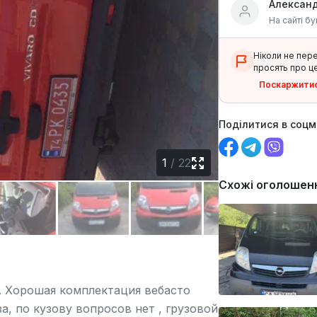
Алексан
На сайті бу
Ніколи не пер
просять про це
Поскаржити
Поділитися в соц
1
/
22
Схожі оголошен
. Хорошая комплектация вебасто
, по кузову вопросов нет , грузовой