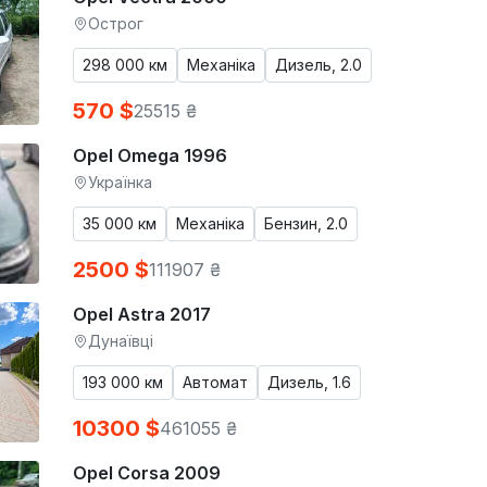
Острог
298 000 км
Механіка
Дизель, 2.0
570 $
25515 ₴
Opel Omega 1996
Українка
35 000 км
Механіка
Бензин, 2.0
2500 $
111907 ₴
Opel Astra 2017
Дунаївці
193 000 км
Автомат
Дизель, 1.6
10300 $
461055 ₴
Opel Corsa 2009