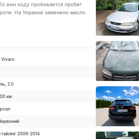
По вин коду пробивается пробег
вропе. На Украине заменено масло
ие идеальное. В Европе машина была
 холодильное оборудование.
 Vivaro
ль, 2.0
000 км
ерсал
Червоний
стайлінг 2006-2014