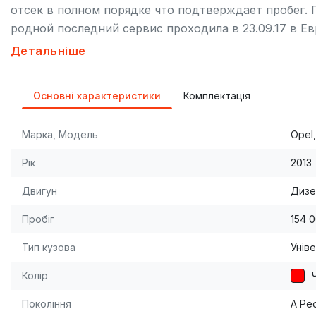
отсек в полном порядке что подтверждает пробег. 
родной последний сервис проходила в 23.09.17 в Е
фильта. Машина на продажу не готовилась состоян
Детальніше
на фирме Кока Кола грузов не возила. Обслуживала
Основні характеристики
Комплектація
Марка, Модель
Opel,
Рік
2013
Двигун
Дизе
Пробіг
154 
Тип кузова
Унів
Колір
Покоління
A Ре