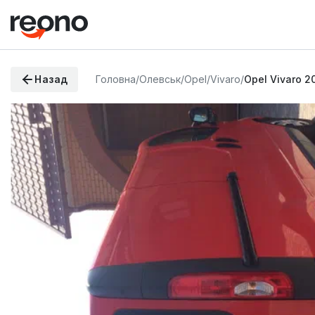
Назад
Головна
/
Олевськ
/
Opel
/
Vivaro
/
Opel Vivaro 2