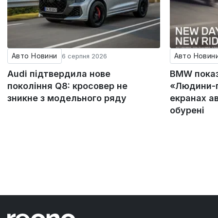
Авто Новини
Авто Новин
6 серпня 2026
Audi підтвердила нове
BMW пока
покоління Q8: кросовер не
«Людини-п
зникне з модельного ряду
екранах а
обурені