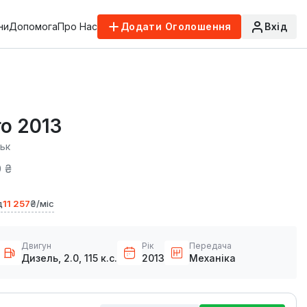
ни
Допомога
Про Нас
Додати Оголошення
Вхід
ro 2013
ьк
 ₴
д
11 257
₴/міс
Двигун
Рік
Передача
Дизель, 2.0, 115 к.с.
2013
Механіка