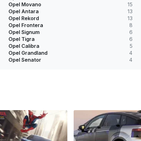
Opel Movano
15
Opel Antara
13
Opel Rekord
13
Opel Frontera
8
Opel Signum
6
Opel Tigra
6
Opel Calibra
5
Opel Grandland
4
Opel Senator
4