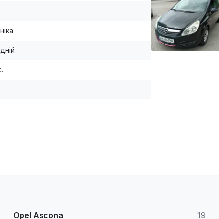
ніка
дній
с.
Opel Ascona
19