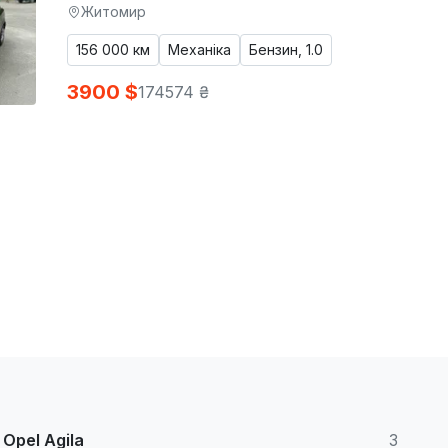
Житомир
156 000 км
Механіка
Бензин, 1.0
3900 $
174574 ₴
Opel Agila
3