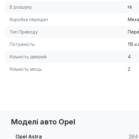
В розшуку
Ні
Коробка передач
Меха
Тип Приводу
Пере
Потужність
115 к.
Кількість дверей
4
Кількість місць
2
Моделі авто Opel
Opel Astra
264