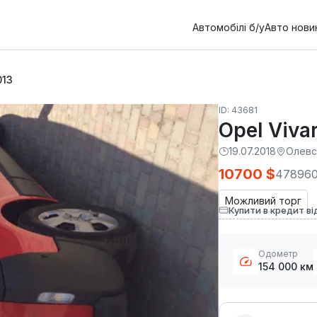
Автомобілі б/у
Авто нови
013
ID: 43681
Opel Viva
19.07.2018
Олевс
10700 $
478960
Можливий торг
Купити в кредит ві
Одометр
154 000 км