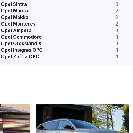
Opel Sintra
3
Opel Manta
2
Opel Mokka
2
Opel Monterey
2
Opel Ampera
1
Opel Commodore
1
Opel Crossland X
1
Opel Insignia OPC
1
Opel Zafira OPC
1