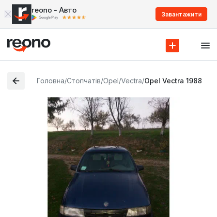
reono - Авто
Завантажити
Головна
/
Стопчатів
/
Opel
/
Vectra
/
Opel Vectra 1988