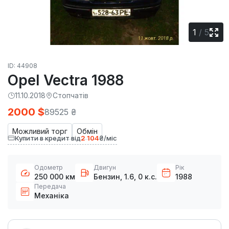
1
/
5
ID: 44908
Opel Vectra 1988
11.10.2018
Стопчатів
2000 $
89525 ₴
Можливий торг
Обмін
Купити в кредит від
2 104
₴/міс
Одометр
Двигун
Рік
250 000 км
Бензин, 1.6, 0 к.с.
1988
Передача
Механіка