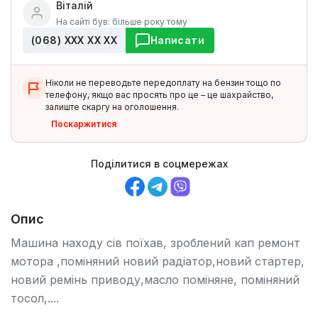
Віталій
На сайті був: більше року тому
(068) ХХХ ХХ ХХ
Написати
Ніколи не переводьте передоплату на бензин тощо по
телефону, якщо вас просять про це – це шахрайство,
залиште скаргу на оголошення.
Поскаржитися
Поділитися в соцмережах
Опис
Машина находу сів поїхав, зроблений кап ремонт
мотора ,поміняний новий радіатор,новий стартер,
новий ремінь приводу,масло поміняне, поміняний
тосол,....