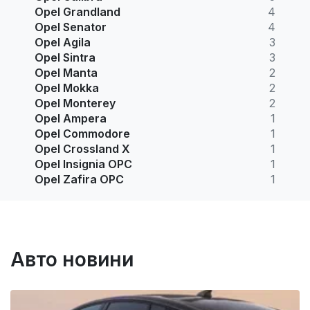
Opel Grandland
4
Opel Senator
4
Opel Agila
3
Opel Sintra
3
Opel Manta
2
Opel Mokka
2
Opel Monterey
2
Opel Ampera
1
Opel Commodore
1
Opel Crossland X
1
Opel Insignia OPC
1
Opel Zafira OPC
1
Авто новини