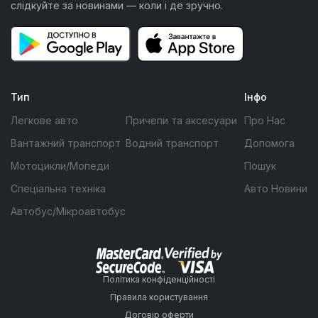
слідкуйте за новинами — коли і де зручно.
Тип
Інфо
Легкове авто
Причепи та аксесуари
Про Нас
Вантажний транспорт
Водний транспорт
Допомога
Мотоцикли/Мопеди
Пошук
Спеціальна техніка
Авто Новини
Автобус/Мікроавтобус
Політика конфіденційності
Правила користування
Договір оферти