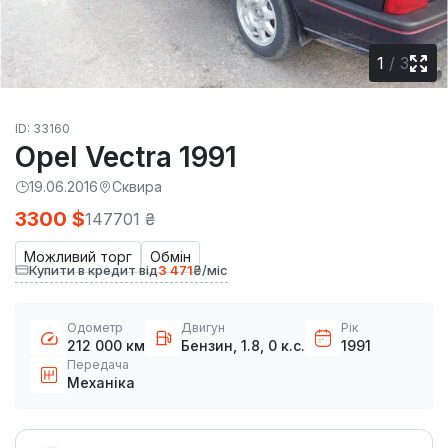
1
/
3
ID: 33160
Opel Vectra 1991
19.06.2016
Сквира
3300 $
147701 ₴
Можливий торг
Обмін
Купити в кредит від
3 471
₴/міс
Одометр
Двигун
Рік
212 000 км
Бензин, 1.8, 0 к.с.
1991
Передача
Механіка