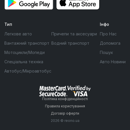
Тип
Інфо
Легкове авто
Причепи та аксесуари
Про Нас
Вантажний транспорт
Водний транспорт
Допомога
Мотоцикли/Мопеди
Пошук
Спеціальна техніка
Авто Новини
Автобус/Мікроавтобус
Політика конфіденційності
Правила користування
Договір оферти
2026 © reono.ua