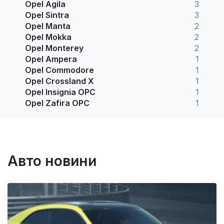
Opel Agila
3
Opel Sintra
3
Opel Manta
2
Opel Mokka
2
Opel Monterey
2
Opel Ampera
1
Opel Commodore
1
Opel Crossland X
1
Opel Insignia OPC
1
Opel Zafira OPC
1
Авто новини