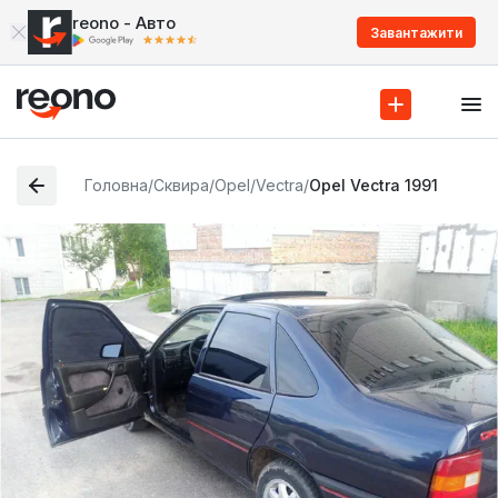
reono - Авто
Завантажити
Головна
/
Сквира
/
Opel
/
Vectra
/
Opel Vectra 1991