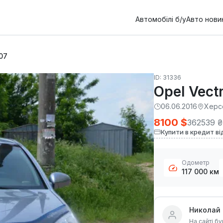
Автомобілі б/у
Авто нови
07
ID: 31336
Opel Vect
06.06.2016
Херс
8100 $
362539 ₴
Купити в кредит ві
Одометр
117 000 км
Николай
На сайті бу