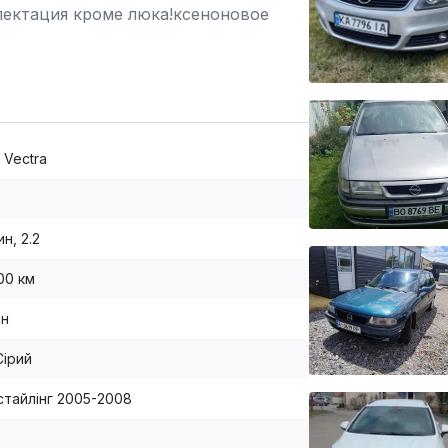
лектация кроме люка!ксеноновое
 Vectra
н, 2.2
00 км
ан
Сірий
стайлінг 2005-2008