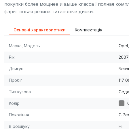
покупки более мощнее и выше класса ! полная комп
фары, новая резина титановые диски.
Основні характеристики
Комплектація
Марка, Модель
Opel,
Рік
2007
Двигун
Бензи
Пробіг
117 0
Тип кузова
Сед
Колір
Покоління
C Ре
В розшуку
Ні