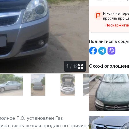
Ніколи не пер
просять про це
Поскаржити
Поділитися в соц
Схожі оголошен
1
/
12
лное Т.О. установлен Газ
шина очень резвая продаю по причине