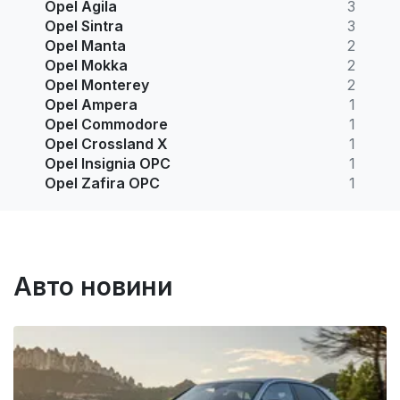
Opel Agila
3
Opel Sintra
3
Opel Manta
2
Opel Mokka
2
Opel Monterey
2
Opel Ampera
1
Opel Commodore
1
Opel Crossland X
1
Opel Insignia OPC
1
Opel Zafira OPC
1
Авто новини