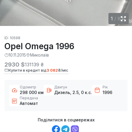
1
/
8
ID: 10598
Opel Omega 1996
10.11.2015
Миколаїв
2930 $
131139 ₴
Купити в кредит від
3 082
₴/міс
Одометр
Двигун
Рік
298 000 км
Дизель, 2.5, 0 к.с.
1996
Передача
Автомат
Поділитися в соцмережах