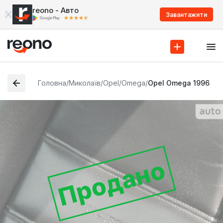
reono - Авто
Завантажити
Головна
/
Миколаїв
/
Opel
/
Omega
/
Opel Omega 1996
Продано