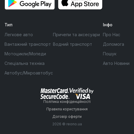
Тип
Інфо
Легкове авто
Причепи та аксесуари
Про Нас
Вантажний транспорт
Водний транспорт
Допомога
Мотоцикли/Мопеди
Пошук
Спеціальна техніка
Авто Новини
Автобус/Мікроавтобус
Політика конфіденційності
Правила користування
Договір оферти
2026 © reono.ua