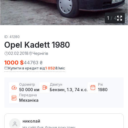
1
/
4
ID: 41280
Opel Kadett 1980
02.02.2018
Чернігів
1000 $
44763 ₴
Купити в кредит від
1 052
₴/міс
Одометр
Двигун
Рік
50 000 км
Бензин, 1.3, 74 к.с.
1980
Передача
Механіка
николай
На сайті був: більше року тому