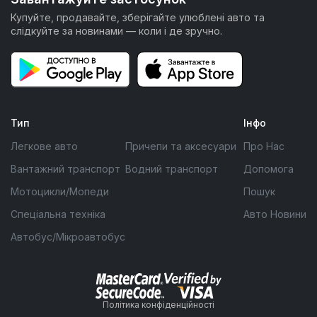
Купуйте, продавайте, зберігайте улюблені авто та
слідкуйте за новинами — коли і де зручно.
Тип
Інфо
Легкове авто
Причепи та аксесуари
Про Нас
Вантажний транспорт
Водний транспорт
Допомога
Мотоцикли/Мопеди
Пошук
Спеціальна техніка
Авто Новини
Автобус/Мікроавтобус
Політика конфіденційності