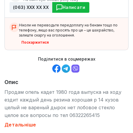
(063) ХХХ ХХ ХХ
Написати
Ніколи не переводьте передоплату на бензин тощо по
телефону, якщо вас просять про це – це шахрайство,
залиште скаргу на оголошення.
Поскаржитися
Поділитися в соцмережах
Опис
Продам опель кадет 1980 года выпуска на ходу
ездит каждый день резина хорошая р 14 кузов
целый не вареный дырок нет лобовое стекло
целое все вопросы по тел 06322265415
0663033183.
Детальніше