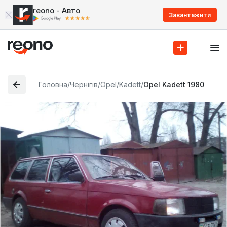
reono - Авто
Завантажити
Головна
/
Чернігів
/
Opel
/
Kadett
/
Opel Kadett 1980