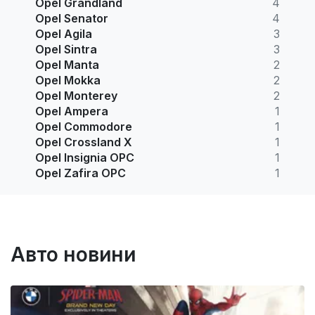
Opel Grandland
4
Opel Senator
4
Opel Agila
3
Opel Sintra
3
Opel Manta
2
Opel Mokka
2
Opel Monterey
2
Opel Ampera
1
Opel Commodore
1
Opel Crossland X
1
Opel Insignia OPC
1
Opel Zafira OPC
1
Авто новини