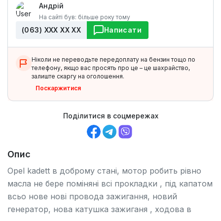
Андрій
На сайті був: більше року тому
(063) ХХХ ХХ ХХ
Написати
Ніколи не переводьте передоплату на бензин тощо по
телефону, якщо вас просять про це – це шахрайство,
залиште скаргу на оголошення.
Поскаржитися
Поділитися в соцмережах
Опис
Opel kadett в доброму стані, мотор робить рівно
масла не бере поміняні всі прокладки , під капатом
всьо нове нові провода зажигання, новий
генератор, нова катушка зажиганя , ходова в