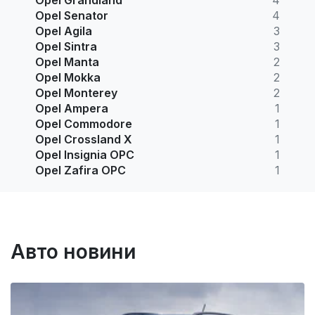
Opel Senator
4
Opel Agila
3
Opel Sintra
3
Opel Manta
2
Opel Mokka
2
Opel Monterey
2
Opel Ampera
1
Opel Commodore
1
Opel Crossland X
1
Opel Insignia OPC
1
Opel Zafira OPC
1
Авто новини