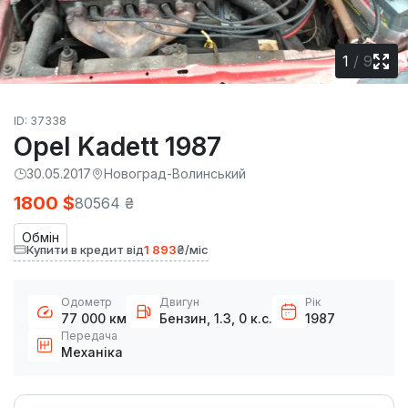
1
/
9
ID: 37338
Opel Kadett 1987
30.05.2017
Новоград-Волинський
1800 $
80564 ₴
Обмін
Купити в кредит від
1 893
₴/міс
Одометр
Двигун
Рік
77 000 км
Бензин, 1.3, 0 к.с.
1987
Передача
Механіка