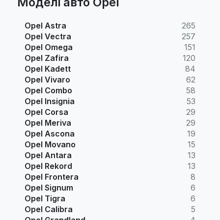
Моделі авто Opel
Opel Astra
265
Opel Vectra
257
Opel Omega
151
Opel Zafira
120
Opel Kadett
84
Opel Vivaro
62
Opel Combo
58
Opel Insignia
53
Opel Corsa
29
Opel Meriva
29
Opel Ascona
19
Opel Movano
15
Opel Antara
13
Opel Rekord
13
Opel Frontera
8
Opel Signum
6
Opel Tigra
6
Opel Calibra
5
Opel Grandland
4