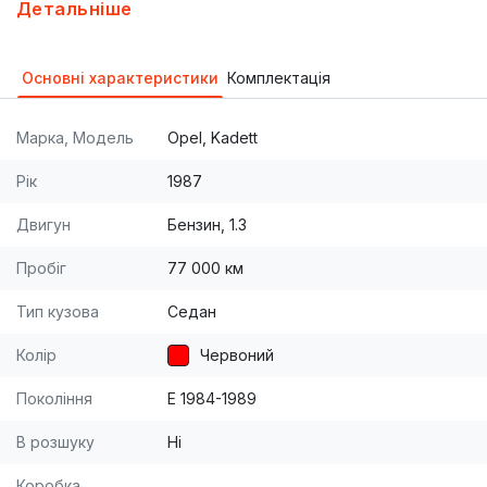
доброму стані перебиралась місяць назад, газ на
Детальніше
1км 1 грн, бензин 5-7 л., остальні запитання
відповім по тел, інтересує обмін на закордоних
Основні характеристики
Комплектація
номерах.
Марка, Модель
Opel, Kadett
Рік
1987
Двигун
Бензин, 1.3
Пробіг
77 000 км
Тип кузова
Седан
Колір
Червоний
Покоління
E 1984-1989
В розшуку
Ні
Коробка