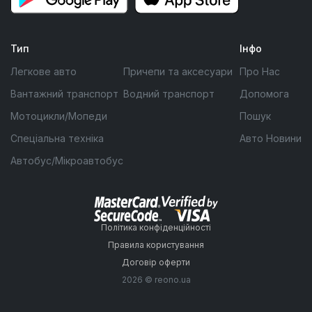
Тип
Інфо
Легкове авто
Причепи та аксесуари
Про Нас
Вантажний транспорт
Водний транспорт
Допомога
Мотоцикли/Мопеди
Пошук
Спеціальна техніка
Авто Новини
Автобус/Мікроавтобус
Політика конфіденційності
Правила користування
Договір оферти
2026 © reono.ua