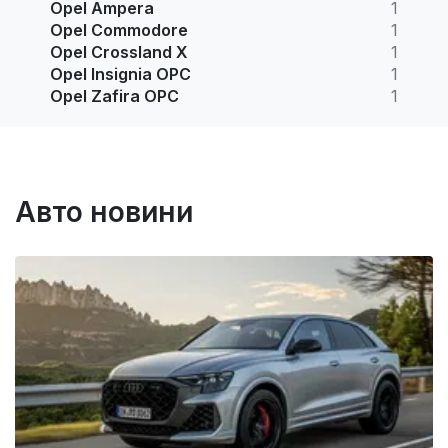
Opel Ampera
1
Opel Commodore
1
Opel Crossland X
1
Opel Insignia OPC
1
Opel Zafira OPC
1
Авто новини