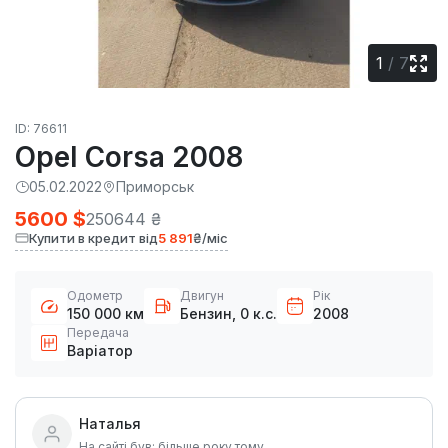
1
/
7
ID: 76611
Opel Corsa 2008
05.02.2022
Приморськ
5600 $
250644 ₴
Купити в кредит від
5 891
₴/міс
Одометр
Двигун
Рік
150 000 км
Бензин, 0 к.с.
2008
Передача
Варіатор
Наталья
На сайті був: більше року тому