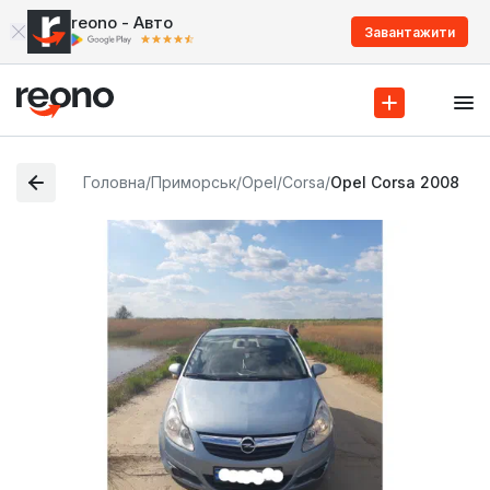
reono - Авто
Завантажити
Головна
/
Приморськ
/
Opel
/
Corsa
/
Opel Corsa 2008