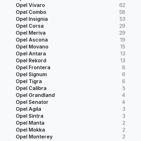
Opel Vivaro
62
Opel Combo
58
Opel Insignia
53
Opel Corsa
29
Opel Meriva
29
Opel Ascona
19
Opel Movano
15
Opel Antara
13
Opel Rekord
13
Opel Frontera
8
Opel Signum
6
Opel Tigra
6
Opel Calibra
5
Opel Grandland
4
Opel Senator
4
Opel Agila
3
Opel Sintra
3
Opel Manta
2
Opel Mokka
2
Opel Monterey
2