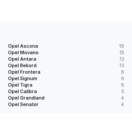
Opel Ascona
19
Opel Movano
15
Opel Antara
13
Opel Rekord
13
Opel Frontera
8
Opel Signum
6
Opel Tigra
6
Opel Calibra
5
Opel Grandland
4
Opel Senator
4