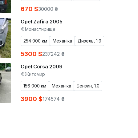
670 $
30000 ₴
Opel Zafira 2005
Монастирище
254 000 км
Механіка
Дизель, 1.9
5300 $
237242 ₴
Opel Corsa 2009
Житомир
156 000 км
Механіка
Бензин, 1.0
3900 $
174574 ₴