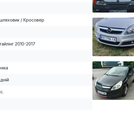
шляховик / Кросовер
тайлінг 2010-2017
ніка
дній
.с.