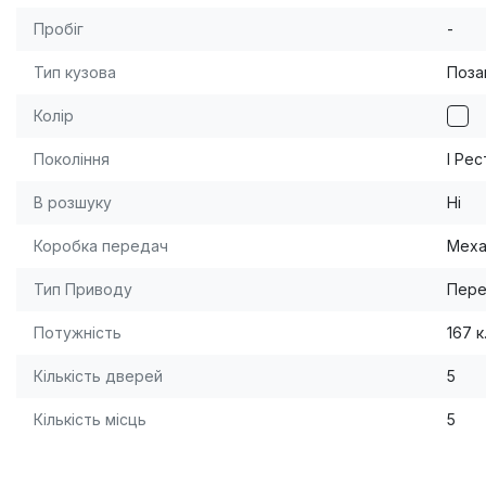
Пробіг
-
Тип кузова
Поза
Колір
Покоління
I Рес
В розшуку
Ні
Коробка передач
Меха
Тип Приводу
Пере
Потужність
167 к
Кількість дверей
5
Кількість місць
5