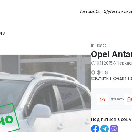
Автомобілі б/у
Авто нови
013
ID: 10822
Opel Anta
10.11.2015
Черкас
0 $
0 ₴
Купити в кредит ві
Одометр
но
Поділитися в соц