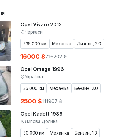
ня
Opel Vivaro 2012
Черкаси
235 000 км
Механіка
Дизель, 2.0
16000 $
716202 ₴
Opel Omega 1996
Українка
35 000 км
Механіка
Бензин, 2.0
2500 $
111907 ₴
Opel Kadett 1989
Липова Долина
30 000 км
Механіка
Бензин, 1.3