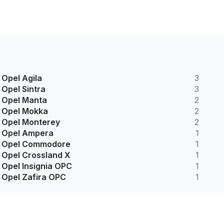
Opel Agila
3
Opel Sintra
3
Opel Manta
2
Opel Mokka
2
Opel Monterey
2
Opel Ampera
1
Opel Commodore
1
Opel Crossland X
1
Opel Insignia OPC
1
Opel Zafira OPC
1