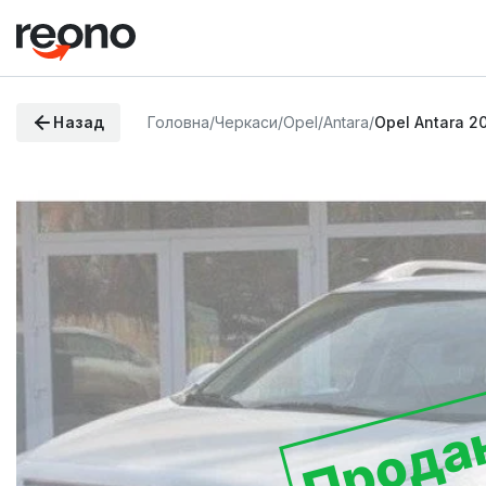
Назад
Головна
/
Черкаси
/
Opel
/
Antara
/
Opel Antara 2
Прода