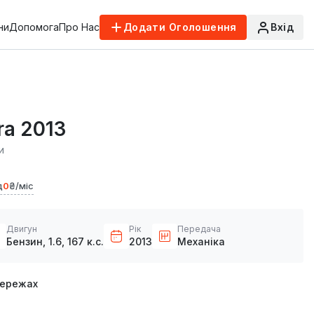
ни
Допомога
Про Нас
Додати Оголошення
Вхід
ra 2013
и
д
0
₴/міс
Двигун
Рік
Передача
Бензин, 1.6, 167 к.с.
2013
Механіка
мережах