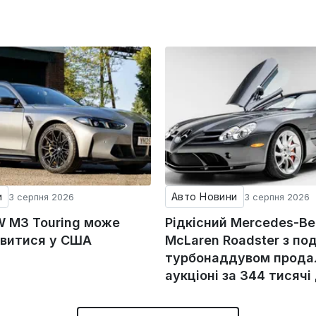
и
Авто Новини
3 серпня 2026
3 серпня 2026
 M3 Touring може
Рідкісний Mercedes-Be
явитися у США
McLaren Roadster з по
турбонаддувом прода
аукціоні за 344 тисячі